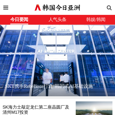
今日要闻
人气头条
韩娱/韩闻
SKT携手Rebellions打造“韩国式AI基础设施”
SK海力士敲定龙仁第二座晶圆厂及
清州M17投资