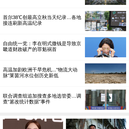
首尔38℃创最高立秋当天纪录…各地
接连刷新高温纪录
自由统一党：李在明式撒钱是导致京
畿道财政破产的罪魁祸首
高温加剧欧洲干旱危机..."物流大动
脉"莱茵河水位创历史新低
联合调查组追加搜查多地选管委…调
查“篡改统计数据”事件