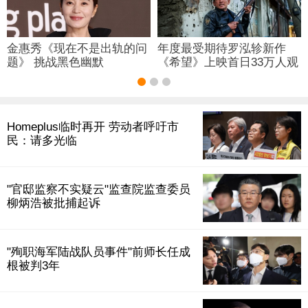
金惠秀《现在不是出轨的问
年度最受期待罗泓轸新作
题》 挑战黑色幽默
《希望》上映首日33万人观
影
Homeplus临时再开 劳动者呼吁市
民：请多光临
"官邸监察不实疑云"监查院监查委员
柳炳浩被批捕起诉
"殉职海军陆战队员事件"前师长任成
根被判3年