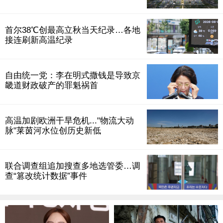
首尔38℃创最高立秋当天纪录…各地
接连刷新高温纪录
自由统一党：李在明式撒钱是导致京
畿道财政破产的罪魁祸首
高温加剧欧洲干旱危机..."物流大动
脉"莱茵河水位创历史新低
联合调查组追加搜查多地选管委…调
查“篡改统计数据”事件