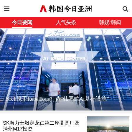
今日要闻
人气头条
韩娱/韩闻
SKT携手Rebellions打造“韩国式AI基础设施”
SK海力士敲定龙仁第二座晶圆厂及
清州M17投资