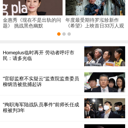
金惠秀《现在不是出轨的问
年度最受期待罗泓轸新作
题》 挑战黑色幽默
《希望》上映首日33万人观
影
Homeplus临时再开 劳动者呼吁市
民：请多光临
"官邸监察不实疑云"监查院监查委员
柳炳浩被批捕起诉
"殉职海军陆战队员事件"前师长任成
根被判3年