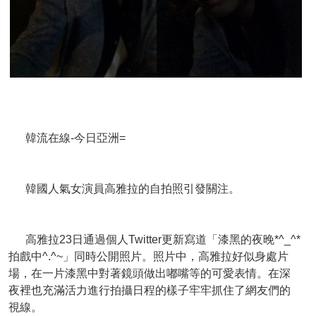
韓流在線-今日亞洲=
韓國人氣女演員高雅拉的自拍照引發關注。
高雅拉23日通過個人Twitter更新寫道「漆黑的夜晚*^_^*
拍戲中^.^~」同時公開照片。照片中，高雅拉好似身處片
場，在一片漆黑中對著鏡頭做出嘟嘴等的可愛表情。在深
夜裡也充滿活力進行拍攝日程的樣子牢牢抓住了網友們的
視線。