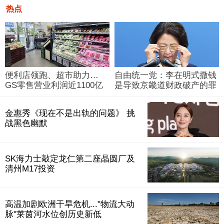
热点
便利店领跑、超市助力…
自由统一党：李在明式撒钱
GS零售营业利润近1100亿
是导致京畿道财政破产的罪
韩元
魁祸首
金惠秀《现在不是出轨的问题》 挑
战黑色幽默
SK海力士敲定龙仁第二座晶圆厂及
清州M17投资
高温加剧欧洲干旱危机..."物流大动
脉"莱茵河水位创历史新低