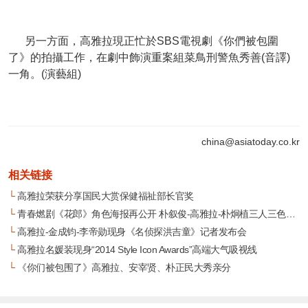
另一方面，高雅拉現正忙於SBS電視劇《你們被包圍
了》的拍攝工作，在劇中飾演重案組菜鳥刑警魚秀善(音譯)
一角。(演藝組)
china@asiatoday.co.kr
相关链接
└
高雅拉荣获分享国民大赏保健福祉部长官奖
└
青春燃剧《花郎》角色海报再公开 朴叙俊-高雅拉-朴炯植三人三色引期待
└
高雅拉-金成钧-李帝勋现身《名侦探洪吉童》记者发布会
└
高雅拉名媛装现身“2014 Style Icon Awards”高端大气吸视线
└
《你们被包围了》高雅拉、安宰贤、朴正民大秀亲分