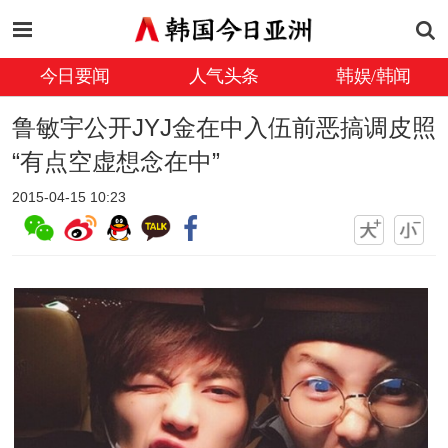
今日要闻
人气头条
韩娱/韩闻
鲁敏宇公开JYJ金在中入伍前恶搞调皮照
“有点空虚想念在中”
2015-04-15 10:23