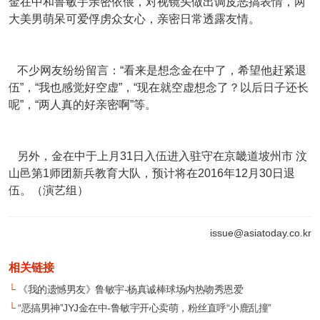
金在中和鲁敏宇亲密依偎，对视镜头做出调皮恶搞表情，两
大美男萌呆可爱俘虏众女心，亲密日常透露友情。
不少网友纷纷留言：“看来是想念金在中了，希望他赶紧退
伍”，“我也感觉好空虚”，“现在就空虚想念了？以后日子还长
呢”，“两人真的好亲密啊”等。
另外，金在中于上月31日入伍进入驻守在京畿道坡州市 汶
山邑第1师团新兵教育大队，预计将在2016年12月30日退
伍。（演艺组）
issue@asiatoday.co.kr
相关链接
└
《我的遗憾男友》鲁敏宇-杨真诚棒球场内热吻秀恩爱
└
“恶搞男神”JYJ金在中-鲁敏宇开心卖萌，粉丝直呼“小鹿乱撞”