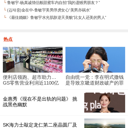
└
鲁敏宇-杨真诚情侣般甜蜜车内自拍“我的遗憾男朋友？”
└
(김재중)金在中-鲁敏宇美男俘虏女心“美男亦祸水”
└
《最佳婚姻》鲁敏宇水光肌肤逆天美貌“比女人还美的男人”
热点
便利店领跑、超市助力…
自由统一党：李在明式撒钱
GS零售营业利润近1100亿
是导致京畿道财政破产的罪
韩元
魁祸首
金惠秀《现在不是出轨的问题》 挑
战黑色幽默
SK海力士敲定龙仁第二座晶圆厂及