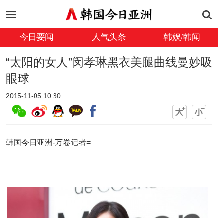
今日要闻
人气头条
韩娱/韩闻
“太阳的女人”闵孝琳黑衣美腿曲线曼妙吸
眼球
2015-11-05 10:30
韩国今日亚洲-万卷记者=