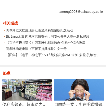
among2008@asiatoday.co.kr
相关链接
└
闵孝琳欲火红唇现身江南爱茉莉限量版纪念活动
└
BigBang太阳-闵孝琳恋情曝光，网友公开两人济州岛私密照
└
《百折不挠具荷拉》闵孝琳七彩无暇自拍“昂~~”惊艳吸睛
└
闵孝琳确定出演《百折不挠具海拉》女一号
└
【图集】《老千：神之手》VIP试映会云集2NE1朴山多拉-孔敏智、闵孝琳、朱元、李秀赫
热点
便利店领跑、超市助力…
自由统一党：李在明式撒钱