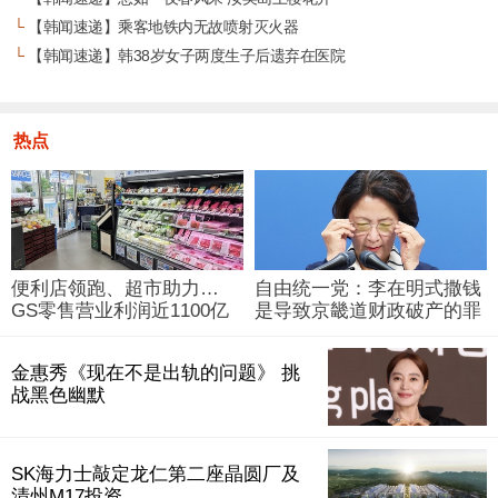
└
【韩闻速递】乘客地铁内无故喷射灭火器
└
【韩闻速递】韩38岁女子两度生子后遗弃在医院
热点
便利店领跑、超市助力…
自由统一党：李在明式撒钱
GS零售营业利润近1100亿
是导致京畿道财政破产的罪
韩元
魁祸首
金惠秀《现在不是出轨的问题》 挑
战黑色幽默
SK海力士敲定龙仁第二座晶圆厂及
清州M17投资