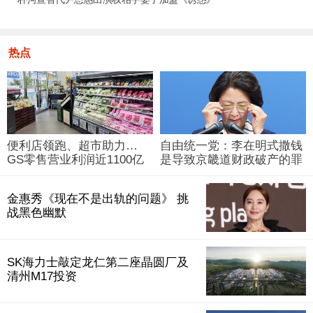
热点
便利店领跑、超市助力…
自由统一党：李在明式撒钱
GS零售营业利润近1100亿
是导致京畿道财政破产的罪
韩元
魁祸首
金惠秀《现在不是出轨的问题》 挑
战黑色幽默
SK海力士敲定龙仁第二座晶圆厂及
清州M17投资