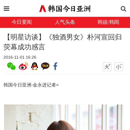
今日要闻
人气头条
韩娱/韩闻
【明星访谈】《独酒男女》朴河宣回归
荧幕成功感言
2016-11-01 16:26
韩国今日亚洲-金永进记者=