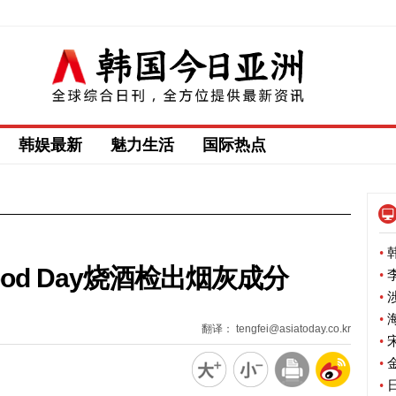
韩娱最新
魅力生活
国际热点
•
韩
od Day烧酒检出烟灰成分
•
李
•
涉
•
海
翻译： tengfei@asiatoday.co.kr
•
宋
•
金
•
日