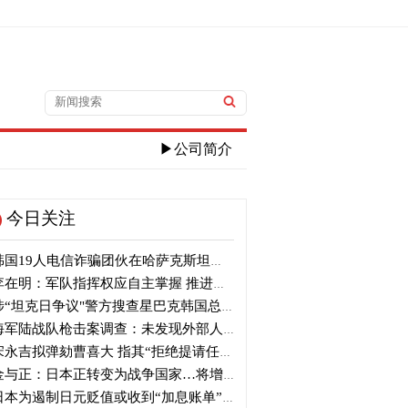
▶公司简介
今日关注
国19人电信诈骗团伙在哈萨克斯坦落网
在明：军队指挥权应自主掌握 推进自主国防
“坦克日争议"警方搜查星巴克韩国总部
军陆战队枪击案调查：未发现外部人员出入及外力破坏痕迹
永吉拟弹劾曹喜大 指其“拒绝提请任命”并介入大选
与正：日本正转变为战争国家…将增加军事选项
本为遏制日元贬值或收到“加息账单” 贝森特：政策比干预更重要