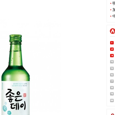
•
明
•
加
•
中