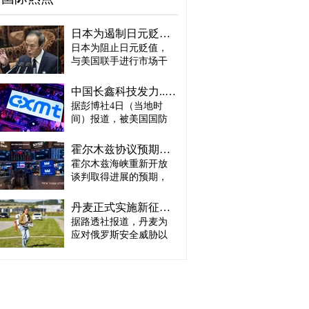
日本为遏制日元贬值或收到“加息账单” 贝森特：政策比干预更重要
日本为阻止日元贬值，
与美国联手进行市场干
预，但作为代价，日本
可能面临加息以及收缩
中国长鑫科技发力....韩智能手机存储芯片优势面临挑战
扩张性财政政策的压
据彭博社4日（当地时
力。美国公开要求日本
间）报道，被美国国防
央行加息，认为仅通过
部（战争部）列入黑名
直接买入日元进行市场
单的中国政府支持存储
干预无法改变汇率走
霍尔木兹协议预期与AI业绩双重提振...纽约股市再创历史新高
芯片企业长鑫存储技术
势。 美国财政部长斯科
霍尔木兹海峡重新开放
（CXMT）正准备于今年
特·贝森特4日在接受美国
谈判取得进展的预期，
年底小规模生产第六代
CNBC采访时表示：“干
叠加人工智能（AI）相
低功耗双倍数据速率存
预可以向市场发出信
关企业业绩强劲，4日
储器（LPDDR6）。 彭
丹麦正式实施新征兵制度…伊莎贝拉公主入伍
号，但真正能够改变市
（当地时间）共同推动
博社评价称，CXMT正准
据路透社报道，丹麦为
场走势的是政策。”他还
美国纽约股市道琼斯指
备生产与业界最先进设
点名日本央行行长植田
应对俄罗斯安全威胁以
数与标普500指数双双攀
计相当的产品，并逐步
和男称：“我相信他会采
及北极地区紧张局势升
上历史新高。 布伦特原
缩小与三星电子、SK海
取必要的行动。”这被解
级，于3日（当地时间）
油急跌5.3%，时隔3周重
力士等行业领先企业在
读为，美国希望美日联
正式启动新的征兵制
新跌破每桶80美元（约
智能手机存储芯片领域
合干预不要止于一次性
度。 当天约1600名新兵
合人民币570元）。美国
的差距。不过，要将产
措施，而是要求日本通
在丹麦全国14个服役地
国债收益率与9月基准利
品研发成果转化为实际