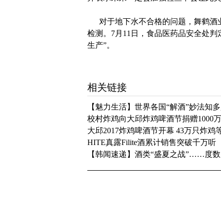
对于地下水不合格的问题，舞鹤酒业
检测。7月11日，食品医药品安全处
生产”。
相关链接
【魅力生活】世界各国“解酒”妙法知多
校村炸鸡向大邱炸鸡啤酒节捐赠1000
大邱2017炸鸡啤酒节开幕 43万只炸
HITE真露Filite酒累计销售突破千万听
【韩闻速递】酒类“盛夏之战”……度数