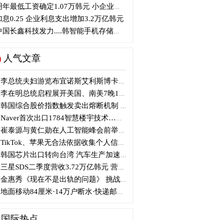
年最低工资确定1.07万韩元 小企业主将提起行政诉讼
息0.25 企业利息支出增加3.2万亿韩元
国长鑫科技发力....韩智能手机存储芯片优势面临挑战
人气文章
李总统夫妇游览布宜诺斯艾利斯博卡区后启程赴德
李在明总统启程展开美国、南美7晚11天访问
韩国综合股价指数触发卖出熔断机制 半导体股领跌
Naver首次出口1784智慧楼宇技术…落地日本写字楼
崔泰源与黄仁勋在人工智能峰会前举行晚宴会谈
TikTok、苹果无合法依据收集个人信息 被开105亿韩元罚单
韩国芯片出口转向台湾 汽车生产加速本地化美国
三星SDS二季度营收3.72万亿韩元 营业利润2318亿韩元
金惠秀《现在不是出轨的问题》 挑战黑色幽默
地面移动84厘米·14万户断水·快递邮政停摆...熊本陷入瘫痪
国际热点