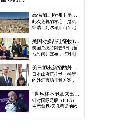
高温加剧欧洲干旱危机..."物流大动脉"莱茵河水位创历史新低
此次危机的核心，是流
经瑞士阿尔卑斯山至北
海、横贯6国的莱茵河
——这条支撑欧洲全域
美国对多晶硅征收15%关税…遏制中国供应链
贸易与产业的核心水
美国总统特朗普6日（当
路，每年经此运输的船
地时间）宣布，将对用
只与货物达数千艘、数
于半导体和太阳能电池
百万吨。 本周莱茵河水
板的核心材料多晶硅产
位已跌至1880年开始官
美日拟出新招防外汇干预“弹药耗尽”：不卖美债 借美元买入日元
品征收15%关税，并设定
方观测以来的最低水
日本政府正推动一种新
最低价格。 据《华尔街
平，由此导致供应链受
的外汇市场干预方案，
日报》（WSJ）等媒体报
阻、运输成本上涨，部
即不出售所持美国国
道，特朗普当天在美国
分企业已在检讨削减产
债，而是从美国联邦储
华盛顿特区白宫签署公
“世界杯不能拿来出售”…欧洲足坛向因凡蒂诺亮剑
量。 在莱茵河流经的德
备委员会（Fed·美联储）
告，对太阳能相关材料
针对国际足联（FIFA）
国杜伊斯堡，河流部分
借入美元，再买入日
及设备进口产品征收15%
河段水深已浅至约1.2
主席詹尼·因凡蒂诺的欧
元。此举既可打乱投机
关税。 该措施将于12月4
米，大型船舶所载货物
洲足坛反弹，已从要求
势力对日本干预资金即
日起生效，承诺在美国
不得不转移至小型船
撤回政策升级为一场撼
将耗尽的预期，也能让
建设制造设施的企业可
只、铁路或卡车运输。
动FIFA权力结构的斗
美国避免因日本抛售美
以申请关税豁免。 此
部分船只为确保安全航
争。尽管因凡蒂诺已放
债而导致利率上升。若
外，美国还将设定太阳
行，甚至卸下了多达三
弃将世界杯等FIFA重大
日元转强，将有利于韩
能组件最低价格，禁止