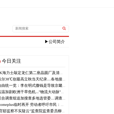
▶公司简介
今日关注
K海力士敲定龙仁第二座晶圆厂及清州M17投资
尔38℃创最高立秋当天纪录…各地接连刷新高温纪录
由统一党：李在明式撒钱是导致京畿道财政破产的罪魁祸首
温加剧欧洲干旱危机..."物流大动脉"莱茵河水位创历史新低
合调查组追加搜查多地选管委…调查“篡改统计数据”事件
omeplus临时再开 劳动者呼吁市民：请多光临
官邸监察不实疑云"监查院监查委员柳炳浩被批捕起诉