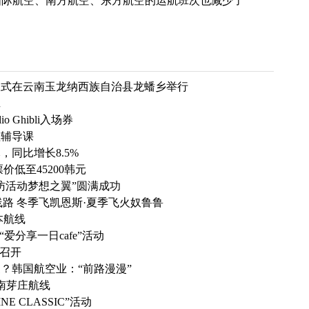
国际航空、南方航空、东方航空的运航班次也减少了
仪式在云南玉龙纳西族自治县龙蟠乡举行
班
Ghibli入场券
理辅导课
，同比增长8.5%
低至45200韩元
访活动梦想之翼”圆满成功
线路 冬季飞凯恩斯·夏季飞火奴鲁鲁
本航线
爱分享一日cafe”活动
尔召开
？韩国航空业：“前路漫漫”
南芽庄航线
E CLASSIC”活动