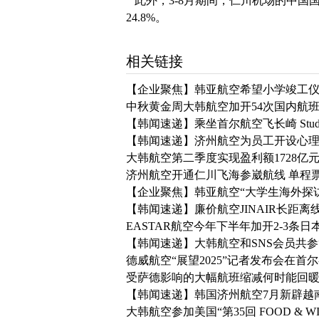
此外，3-8月期间，仁川机场的中国
24.8%。
相关链接
【企业聚焦】韩亚航空希望小学竣工
中秋黄金周大韩航空加开54次国内航
【韩闻速递】乘坐首尔航空飞长崎 Studio 
【韩闻速递】济州航空为员工开设心
大韩航空第二季度实现盈利额1728亿元
济州航空开通仁川飞海参崴航线 单程票价
【企业聚焦】韩亚航空“大学生海外探
【韩闻速递】廉价航空JINAIR长距离
EASTAR航空今年下半年加开2-3条日
【韩闻速递】大韩航空和SNS会员共参“
德威航空“展望2025”记者发布会在首
受萨德影响的大幅航班缩减何时能回暖
【韩闻速递】韩国济州航空7月新辟越
大韩航空参加美国“第35回 FOOD & WIN