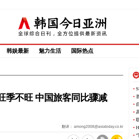
韩娱最新
魅力生活
国际热点
•
S
旺季不旺 中国旅客同比骤减
•
首
•
自
•
高
•
联
翻译： among2008@asiatoday.co.kr
•
H
•
"