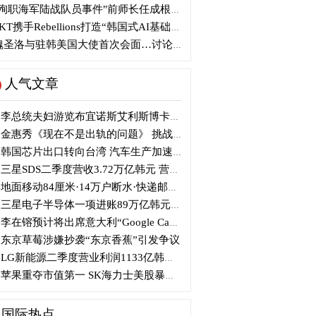
殉职海军陆战队员事件"前师长任成根被判3年
KT携手Rebellions打造“韩国式AI基础设施”
圣洛与驻韩美国大使首次会面…讨论韩美关系
人气文章
李总统夫妇游览布宜诺斯艾利斯博卡区后启程赴德
金惠秀《现在不是出轨的问题》 挑战黑色幽默
韩国芯片出口转向台湾 汽车生产加速本地化美国
三星SDS二季度营收3.72万亿韩元 营业利润2318亿韩元
地面移动84厘米·14万户断水·快递邮政停摆...熊本陷入瘫痪
三星电子半导体一项进账89万亿韩元....刷新最高季度业绩
李在镕预计将出席意大利“Google Camp” 加快AI合作
东京草莓涉嫌抄袭“东京香蕉”引发争议
LG新能源二季度营业利润1133亿韩元 同比下降77%
苹果重夺市值第一 SK海力士美股暴跌...AI与中国扩产加剧芯片变数
国际热点