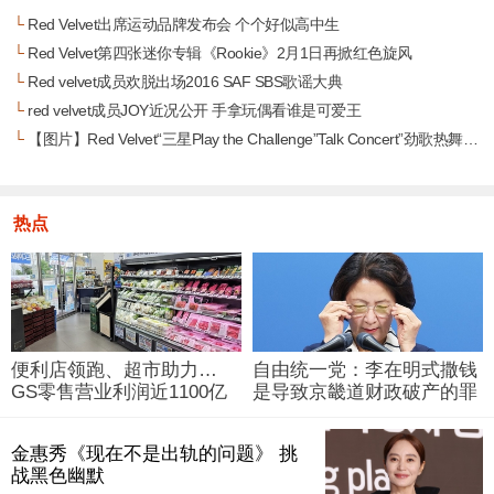
└
Red Velvet出席运动品牌发布会 个个好似高中生
└
Red Velvet第四张迷你专辑《Rookie》2月1日再掀红色旋风
└
Red velvet成员欢脱出场2016 SAF SBS歌谣大典
└
red velvet成员JOY近况公开 手拿玩偶看谁是可爱王
└
【图片】Red Velvet“三星Play the Challenge”Talk Concert”劲歌热舞气氛棒
热点
便利店领跑、超市助力…
自由统一党：李在明式撒钱
GS零售营业利润近1100亿
是导致京畿道财政破产的罪
韩元
魁祸首
金惠秀《现在不是出轨的问题》 挑
战黑色幽默