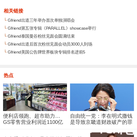
相关链接
└
Gfriend出道三年举办首次单独演唱会
└
Gfriend第五张专辑《PARALLEL》showcase举行
└
Gfriend泰国曼谷粉丝见面会圆满结束
└
Gfriend出道后首次粉丝见面会动员3000人到场
└
Gfriend美国公告牌世界板块专辑排名进前5
热点
便利店领跑、超市助力…
自由统一党：李在明式撒钱
GS零售营业利润近1100亿
是导致京畿道财政破产的罪
韩元
魁祸首