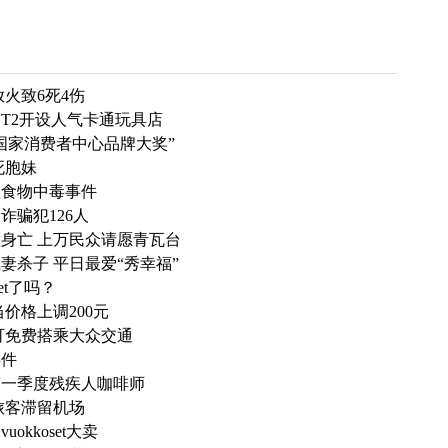
火致6死4伤
T2开设人气卡通玩具店
国家消费者中心品牌大奖”
死胞妹
型食物中毒事件
骗犯126人
身亡 上万民众请愿青瓦台
杀子 平日最爱“秀幸福”
t了吗？
价格上调200元
可免费搭乘大众交通
事件
第一季度残疾人咖啡师
旅客滞留机场
kkoset大卖