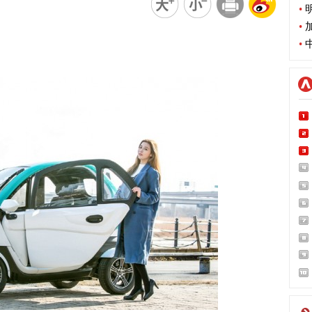
•
明
•
加
•
中