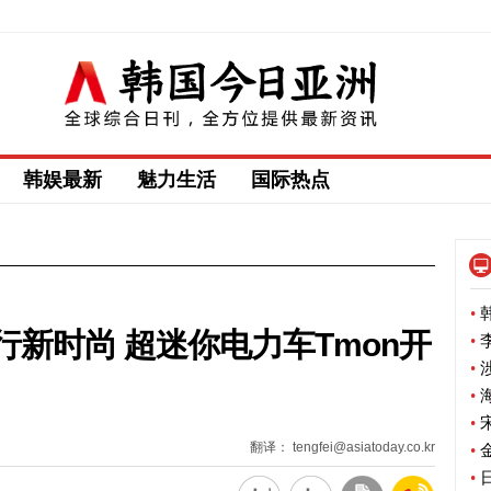
韩娱最新
魅力生活
国际热点
•
韩
新时尚 超迷你电力车Tmon开
•
李
•
涉
•
海
•
宋
翻译： tengfei@asiatoday.co.kr
•
金
•
日