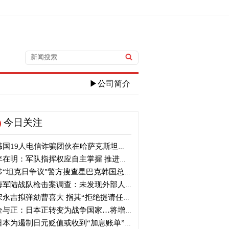
▶公司简介
今日关注
国19人电信诈骗团伙在哈萨克斯坦落网
在明：军队指挥权应自主掌握 推进自主国防
“坦克日争议"警方搜查星巴克韩国总部
军陆战队枪击案调查：未发现外部人员出入及外力破坏痕迹
永吉拟弹劾曹喜大 指其“拒绝提请任命”并介入大选
与正：日本正转变为战争国家…将增加军事选项
本为遏制日元贬值或收到“加息账单” 贝森特：政策比干预更重要