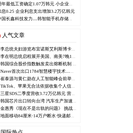
年最低工资确定1.07万韩元 小企业主将提起行政诉讼
息0.25 企业利息支出增加3.2万亿韩元
国长鑫科技发力....韩智能手机存储芯片优势面临挑战
人气文章
李总统夫妇游览布宜诺斯艾利斯博卡区后启程赴德
李在明总统启程展开美国、南美7晚11天访问
韩国综合股价指数触发卖出熔断机制 半导体股领跌
Naver首次出口1784智慧楼宇技术…落地日本写字楼
崔泰源与黄仁勋在人工智能峰会前举行晚宴会谈
TikTok、苹果无合法依据收集个人信息 被开105亿韩元罚单
三星SDS二季度营收3.72万亿韩元 营业利润2318亿韩元
韩国芯片出口转向台湾 汽车生产加速本地化美国
金惠秀《现在不是出轨的问题》 挑战黑色幽默
地面移动84厘米·14万户断水·快递邮政停摆...熊本陷入瘫痪
国际热点