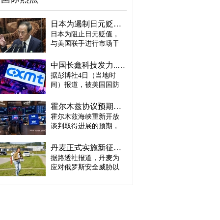
日本为遏制日元贬值或收到“加息账单” 贝森特：政策比干预更重要
日本为阻止日元贬值，
与美国联手进行市场干
预，但作为代价，日本
可能面临加息以及收缩
中国长鑫科技发力....韩智能手机存储芯片优势面临挑战
扩张性财政政策的压
据彭博社4日（当地时
力。美国公开要求日本
间）报道，被美国国防
央行加息，认为仅通过
部（战争部）列入黑名
直接买入日元进行市场
单的中国政府支持存储
干预无法改变汇率走
霍尔木兹协议预期与AI业绩双重提振...纽约股市再创历史新高
芯片企业长鑫存储技术
势。 美国财政部长斯科
霍尔木兹海峡重新开放
（CXMT）正准备于今年
特·贝森特4日在接受美国
谈判取得进展的预期，
年底小规模生产第六代
CNBC采访时表示：“干
叠加人工智能（AI）相
低功耗双倍数据速率存
预可以向市场发出信
关企业业绩强劲，4日
储器（LPDDR6）。 彭
丹麦正式实施新征兵制度…伊莎贝拉公主入伍
号，但真正能够改变市
（当地时间）共同推动
博社评价称，CXMT正准
据路透社报道，丹麦为
场走势的是政策。”他还
美国纽约股市道琼斯指
备生产与业界最先进设
点名日本央行行长植田
应对俄罗斯安全威胁以
数与标普500指数双双攀
计相当的产品，并逐步
和男称：“我相信他会采
及北极地区紧张局势升
上历史新高。 布伦特原
缩小与三星电子、SK海
取必要的行动。”这被解
级，于3日（当地时间）
油急跌5.3%，时隔3周重
力士等行业领先企业在
读为，美国希望美日联
正式启动新的征兵制
新跌破每桶80美元（约
智能手机存储芯片领域
合干预不要止于一次性
度。 当天约1600名新兵
合人民币570元）。美国
的差距。不过，要将产
措施，而是要求日本通
在丹麦全国14个服役地
国债收益率与9月基准利
品研发成果转化为实际