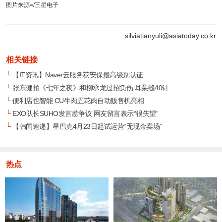
图片来源=/三星电子
silviatianyuli@asiatoday.co.kr
相关链接
└
【IT资讯】Naver云服务获安保最高级别认证
└
张东健拍《七年之夜》和柳承龙过招负伤 耳朵缝40针
└
便利店也智能 CU牛肉五花肉自动贩售机亮相
└
EXO队长SUHO发言惹争议 网友留言表示“很失望”
└
【韩闻速递】星巴克4月23日起试运营“无现金卖场”
热点