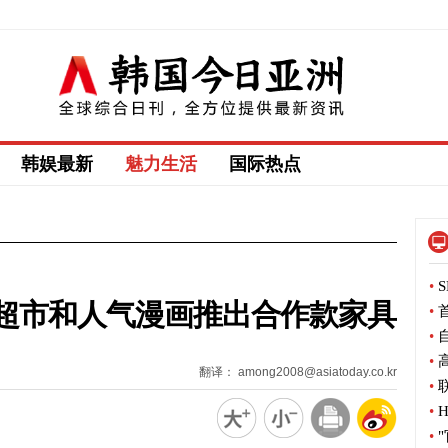
韩娱最新
魅力生活
国际热点
•
S
超市和人气漫画推出合作款家具
•
首
•
自
•
高
翻译： among2008@asiatoday.co.kr
•
联
•
H
•
"