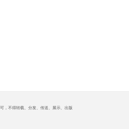
分之二的货物。载重量
赛事的商业权益转让给
国出口企业恢复价格竞
低于一定价格水平的产
下降意味着须投入更多
私人资本的计划，但欧
争力，但日本设备、材
品进口。 最低进口价格
船只才能运输与往常相
洲足球协会联盟
料进口成本以及赴日旅
分别为：多晶硅每公斤
当的货量，水路交..
（UEFA）仍没有放下抵
游费用可能上涨。 据
21美元、太阳能铸锭及
制FIFA赛事这一张牌。
《读卖新闻》7日报道，
晶圆每公斤100美元、太
争议的起点是因凡蒂诺
日本政府计划在宣布美
阳能电池每瓦0.22美元、
推动的“FIFA Forward
日联合外汇干预时，利
太阳..
Enterprises”（FFE）计
用美联储面向外国及国
划。其设想是由FIFA成
际货币当局的“外国和国
立一家独立子公司，将
际货币当局回购协议工
世界杯等重大赛事的商
具”（FIMA Repo
业权益出售给私人投资
Facility）筹措干预资..
者，以此筹集数十亿美
元资金。由于还提出向
各国足球协会提供4000
万美元..
可，不得转载、分发、传送、展示、出版