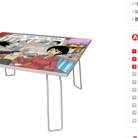
•
"
•
S
•
魏