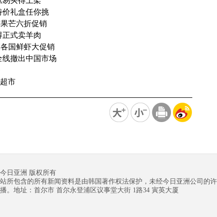
瓜易买得上架
特价礼盒任你挑
苹果芒六折促销
得正式卖羊肉
模各国鲜虾大促销
全线撤出中国市场
务
化超市
今日亚洲 版权所有
站所包含的所有新闻资料是由韩国著作权法保护，未经今日亚洲公司的许
播。地址：首尔市 首尔永登浦区议事堂大街 1路34 寅英大厦