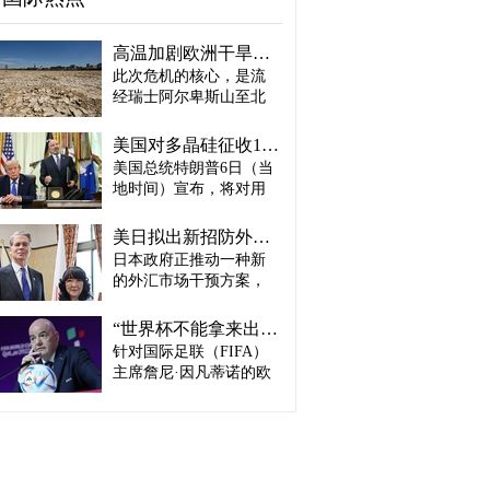
高温加剧欧洲干旱危机..."物流大动脉"莱茵河水位创历史新低
此次危机的核心，是流
经瑞士阿尔卑斯山至北
海、横贯6国的莱茵河
——这条支撑欧洲全域
美国对多晶硅征收15%关税…遏制中国供应链
贸易与产业的核心水
美国总统特朗普6日（当
路，每年经此运输的船
地时间）宣布，将对用
只与货物达数千艘、数
于半导体和太阳能电池
百万吨。 本周莱茵河水
板的核心材料多晶硅产
位已跌至1880年开始官
美日拟出新招防外汇干预“弹药耗尽”：不卖美债 借美元买入日元
品征收15%关税，并设定
方观测以来的最低水
日本政府正推动一种新
最低价格。 据《华尔街
平，由此导致供应链受
的外汇市场干预方案，
日报》（WSJ）等媒体报
阻、运输成本上涨，部
即不出售所持美国国
道，特朗普当天在美国
分企业已在检讨削减产
债，而是从美国联邦储
华盛顿特区白宫签署公
“世界杯不能拿来出售”…欧洲足坛向因凡蒂诺亮剑
量。 在莱茵河流经的德
备委员会（Fed·美联储）
告，对太阳能相关材料
针对国际足联（FIFA）
国杜伊斯堡，河流部分
借入美元，再买入日
及设备进口产品征收15%
河段水深已浅至约1.2
主席詹尼·因凡蒂诺的欧
元。此举既可打乱投机
关税。 该措施将于12月4
米，大型船舶所载货物
洲足坛反弹，已从要求
势力对日本干预资金即
日起生效，承诺在美国
不得不转移至小型船
撤回政策升级为一场撼
将耗尽的预期，也能让
建设制造设施的企业可
只、铁路或卡车运输。
动FIFA权力结构的斗
美国避免因日本抛售美
以申请关税豁免。 此
部分船只为确保安全航
争。尽管因凡蒂诺已放
债而导致利率上升。若
外，美国还将设定太阳
行，甚至卸下了多达三
弃将世界杯等FIFA重大
日元转强，将有利于韩
能组件最低价格，禁止