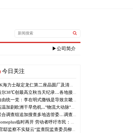
▶公司简介
今日关注
K海力士敲定龙仁第二座晶圆厂及清州M17投资
尔38℃创最高立秋当天纪录…各地接连刷新高温纪录
由统一党：李在明式撒钱是导致京畿道财政破产的罪魁祸首
温加剧欧洲干旱危机..."物流大动脉"莱茵河水位创历史新低
合调查组追加搜查多地选管委…调查“篡改统计数据”事件
omeplus临时再开 劳动者呼吁市民：请多光临
官邸监察不实疑云"监查院监查委员柳炳浩被批捕起诉