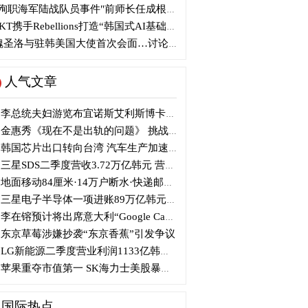
殉职海军陆战队员事件"前师长任成根被判3年
KT携手Rebellions打造“韩国式AI基础设施”
圣洛与驻韩美国大使首次会面…讨论韩美关系
人气文章
李总统夫妇游览布宜诺斯艾利斯博卡区后启程赴德
金惠秀《现在不是出轨的问题》 挑战黑色幽默
韩国芯片出口转向台湾 汽车生产加速本地化美国
三星SDS二季度营收3.72万亿韩元 营业利润2318亿韩元
地面移动84厘米·14万户断水·快递邮政停摆...熊本陷入瘫痪
三星电子半导体一项进账89万亿韩元....刷新最高季度业绩
李在镕预计将出席意大利“Google Camp” 加快AI合作
东京草莓涉嫌抄袭“东京香蕉”引发争议
LG新能源二季度营业利润1133亿韩元 同比下降77%
苹果重夺市值第一 SK海力士美股暴跌...AI与中国扩产加剧芯片变数
国际热点