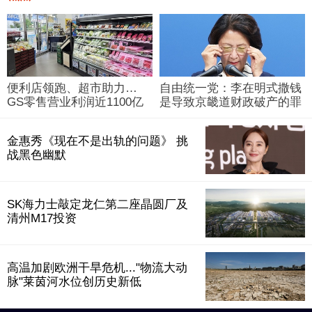
便利店领跑、超市助力…
自由统一党：李在明式撒钱
GS零售营业利润近1100亿
是导致京畿道财政破产的罪
韩元
魁祸首
金惠秀《现在不是出轨的问题》 挑
战黑色幽默
SK海力士敲定龙仁第二座晶圆厂及
清州M17投资
高温加剧欧洲干旱危机..."物流大动
脉"莱茵河水位创历史新低