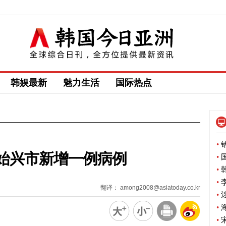
韩娱最新
魅力生活
国际热点
•
错
始兴市新增一例病例
•
国
•
韩
•
李
翻译： among2008@asiatoday.co.kr
•
涉
•
海
•
宋