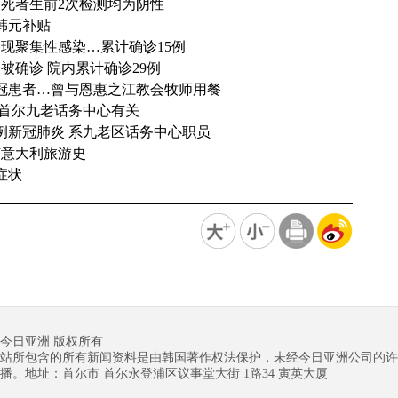
死者生前2次检测均为阴性
韩元补贴
现聚集性感染…累计确诊15例
被确诊 院内累计确诊29例
冠患者…曾与恩惠之江教会牧师用餐
与首尔九老话务中心有关
例新冠肺炎 系九老区话务中心职员
有意大利旅游史
症状
今日亚洲 版权所有
站所包含的所有新闻资料是由韩国著作权法保护，未经今日亚洲公司的许
播。地址：首尔市 首尔永登浦区议事堂大街 1路34 寅英大厦