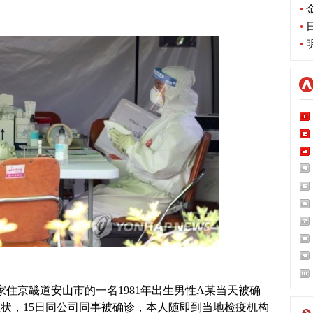
•
金
•
日
•
明
住京畿道安山市的一名1981年出生男性A某当天被确
症状，15日同公司同事被确诊，本人随即到当地检疫机构