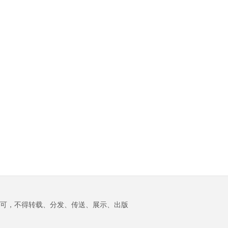
过加息消除日元贬值的
点入伍，开始为期11个
率上调概率也同步回
竞争力，仍需具备大规
结构性原因。 贝森特部
月的军旅生涯。 此前，
落。 ◇ 道指·标普500受
模量产能力。 ◇ CXMT
长此前在3日美日宣布联
丹麦政府作为加强北极
霍尔木兹协议预期与AI
完成样品验证后计划年
合干预..
安全应对和因乌克兰战
业绩提振，双双创历史
底小规模生产
争加速推进国防力量建
收盘新高当天纽约股市
LPDDR6……量产将后续
设措施的一部分，于
道琼斯30工业平均指数
推进一名相关人士表
2024年公布改革方案，
收涨907.47点
示，如果样品测试取得
将原本4个月的兵役期延
（1.71%），报54085.88
令..
长至11个月，同时扩大
点。标普500指数上涨
女性义务兵役范围，并
136.02点（1.79%），报
计划到2033年将年度征
7..
兵人数从目前约5000人
增加至7500人。 根据新
的征兵制度，新兵首先
接受5个月的基础军事训
练，随后被安排进行6个
月的..
可，不得转载、分发、传送、展示、出版