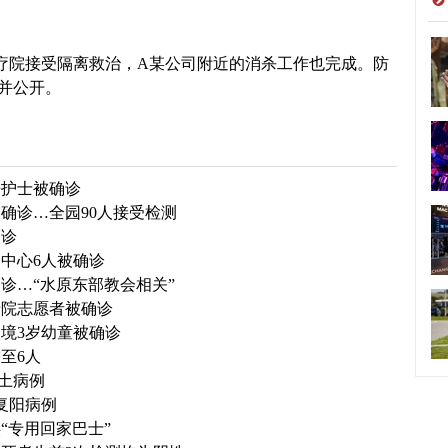
。
院接受隔离救治，A某公司附近的消杀工作也完成。防
并公开。
房护士被确诊
确诊…全园90人接受检测
确诊
中心6人被确诊
诊…“水原东部教会相关”
老院志愿者被确诊
境3岁幼童被确诊
至6人
土病例
复阳病例
“专用回家巴士”