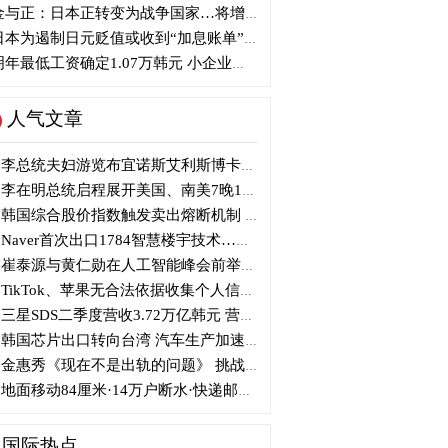
与正：日本正转变为战争国家…将增加军事选项
本为遏制日元贬值或收到“加息账单” 贝森特：政策比干预更重要
年最低工资确定1.07万韩元 小企业主将提起行政诉讼
人气文章
李总统夫妇游览布宜诺斯艾利斯博卡区后启程赴德
李在明总统启程展开美国、南美7晚11天访问
韩国综合股价指数触发卖出熔断机制 半导体股领跌
Naver首次出口1784智慧楼宇技术…落地日本写字楼
崔泰源与黄仁勋在人工智能峰会前举行晚宴会谈
TikTok、苹果无合法依据收集个人信息 被开105亿韩元罚单
三星SDS二季度营收3.72万亿韩元 营业利润2318亿韩元
韩国芯片出口转向台湾 汽车生产加速本地化美国
金惠秀《现在不是出轨的问题》 挑战黑色幽默
地面移动84厘米·14万户断水·快递邮政停摆...熊本陷入瘫痪
国际热点