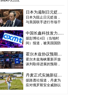
日本为遏制日元贬值或收到“加息账单” 贝森特：政策比干预更重要
日本为阻止日元贬值，
与美国联手进行市场干
预，但作为代价，日本
可能面临加息以及收缩
中国长鑫科技发力....韩智能手机存储芯片优势面临挑战
扩张性财政政策的压
据彭博社4日（当地时
力。美国公开要求日本
间）报道，被美国国防
央行加息，认为仅通过
部（战争部）列入黑名
直接买入日元进行市场
单的中国政府支持存储
干预无法改变汇率走
霍尔木兹协议预期与AI业绩双重提振...纽约股市再创历史新高
芯片企业长鑫存储技术
势。 美国财政部长斯科
霍尔木兹海峡重新开放
（CXMT）正准备于今年
特·贝森特4日在接受美国
谈判取得进展的预期，
年底小规模生产第六代
CNBC采访时表示：“干
叠加人工智能（AI）相
低功耗双倍数据速率存
预可以向市场发出信
关企业业绩强劲，4日
储器（LPDDR6）。 彭
丹麦正式实施新征兵制度…伊莎贝拉公主入伍
号，但真正能够改变市
（当地时间）共同推动
博社评价称，CXMT正准
据路透社报道，丹麦为
场走势的是政策。”他还
美国纽约股市道琼斯指
备生产与业界最先进设
点名日本央行行长植田
应对俄罗斯安全威胁以
数与标普500指数双双攀
计相当的产品，并逐步
和男称：“我相信他会采
及北极地区紧张局势升
上历史新高。 布伦特原
缩小与三星电子、SK海
取必要的行动。”这被解
级，于3日（当地时间）
油急跌5.3%，时隔3周重
力士等行业领先企业在
读为，美国希望美日联
正式启动新的征兵制
新跌破每桶80美元（约
智能手机存储芯片领域
合干预不要止于一次性
度。 当天约1600名新兵
合人民币570元）。美国
的差距。不过，要将产
措施，而是要求日本通
在丹麦全国14个服役地
国债收益率与9月基准利
品研发成果转化为实际