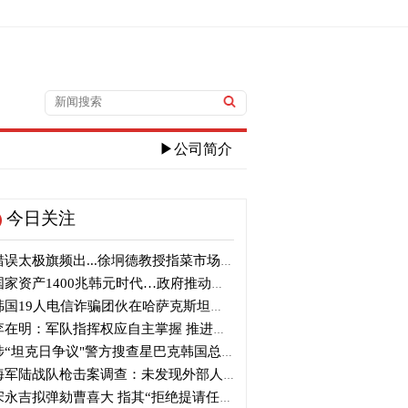
▶公司简介
今日关注
误太极旗频出...徐坰德教授指菜市场及社交媒体乱象
家资产1400兆韩元时代…政府推动制定《国家资产基本法》
国19人电信诈骗团伙在哈萨克斯坦落网
在明：军队指挥权应自主掌握 推进自主国防
“坦克日争议"警方搜查星巴克韩国总部
军陆战队枪击案调查：未发现外部人员出入及外力破坏痕迹
永吉拟弹劾曹喜大 指其“拒绝提请任命”并介入大选