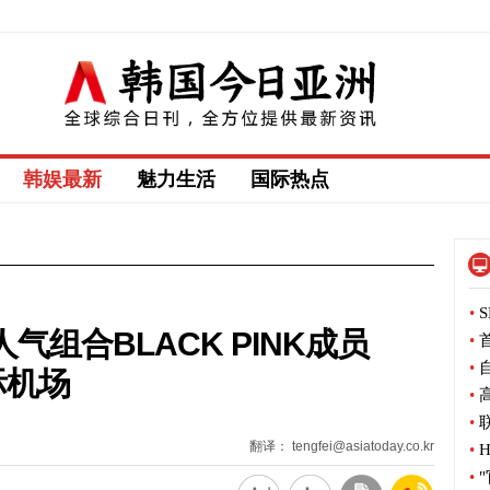
韩娱最新
魅力生活
国际热点
•
S
K 人气组合BLACK PINK成员
•
首
•
自
际机场
•
高
•
联
翻译： tengfei@asiatoday.co.kr
•
H
•
"