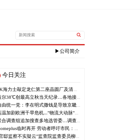
▶公司简介
今日关注
K海力士敲定龙仁第二座晶圆厂及清州M17投资
尔38℃创最高立秋当天纪录…各地接连刷新高温纪录
由统一党：李在明式撒钱是导致京畿道财政破产的罪魁祸首
温加剧欧洲干旱危机..."物流大动脉"莱茵河水位创历史新低
合调查组追加搜查多地选管委…调查“篡改统计数据”事件
omeplus临时再开 劳动者呼吁市民：请多光临
官邸监察不实疑云"监查院监查委员柳炳浩被批捕起诉