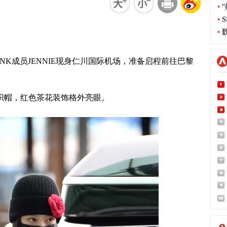
•
"
•
S
•
魏
NK成员JENNIE现身仁川国际机场，准备启程前往巴黎
针织帽，红色茶花装饰格外亮眼。