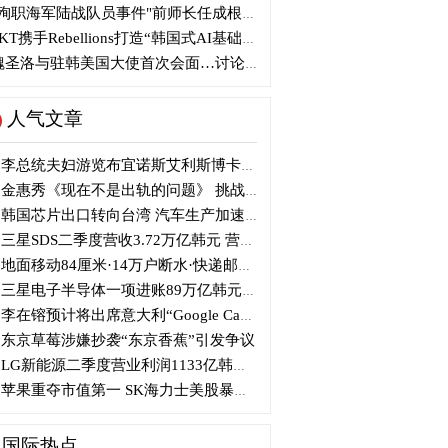
殉职海军陆战队员事件"前师长任成根被判3年
KT携手Rebellions打造“韩国式AI基础设施”
圣洛与驻韩美国大使首次会面…讨论韩美关系
人气文章
李总统夫妇游览布宜诺斯艾利斯博卡区后启程赴德
金惠秀《现在不是出轨的问题》 挑战黑色幽默
韩国芯片出口转向台湾 汽车生产加速本地化美国
三星SDS二季度营收3.72万亿韩元 营业利润2318亿韩元
地面移动84厘米·14万户断水·快递邮政停摆...熊本陷入瘫痪
三星电子半导体一项进账89万亿韩元....刷新最高季度业绩
李在镕预计将出席意大利“Google Camp” 加快AI合作
东京草莓涉嫌抄袭“东京香蕉”引发争议
LG新能源二季度营业利润1133亿韩元 同比下降77%
苹果重夺市值第一 SK海力士美股暴跌...AI与中国扩产加剧芯片变数
国际热点