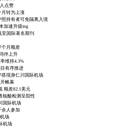
友人点赞
个月转为上涨
护照持有者可免隔离入境
本加速升级ing
载至国际著名期刊
17个月顺差
数同伴上升
维持4.3%
项目有序推进
穿搭现身仁川国际机场
拉开帷幕
顺差82.1美元
者核酸检测呈阳性
仁川国际机场
千余人参加
际机场
际机场