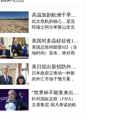
高温加剧欧洲干旱危机..."物流大动脉"莱茵河水位创历史新低
此次危机的核心，是流
经瑞士阿尔卑斯山至北
海、横贯6国的莱茵河
——这条支撑欧洲全域
美国对多晶硅征收15%关税…遏制中国供应链
贸易与产业的核心水
美国总统特朗普6日（当
路，每年经此运输的船
地时间）宣布，将对用
只与货物达数千艘、数
于半导体和太阳能电池
百万吨。 本周莱茵河水
板的核心材料多晶硅产
位已跌至1880年开始官
美日拟出新招防外汇干预“弹药耗尽”：不卖美债 借美元买入日元
品征收15%关税，并设定
方观测以来的最低水
日本政府正推动一种新
最低价格。 据《华尔街
平，由此导致供应链受
的外汇市场干预方案，
日报》（WSJ）等媒体报
阻、运输成本上涨，部
即不出售所持美国国
道，特朗普当天在美国
分企业已在检讨削减产
债，而是从美国联邦储
华盛顿特区白宫签署公
“世界杯不能拿来出售”…欧洲足坛向因凡蒂诺亮剑
量。 在莱茵河流经的德
备委员会（Fed·美联储）
告，对太阳能相关材料
针对国际足联（FIFA）
国杜伊斯堡，河流部分
借入美元，再买入日
及设备进口产品征收15%
河段水深已浅至约1.2
主席詹尼·因凡蒂诺的欧
元。此举既可打乱投机
关税。 该措施将于12月4
米，大型船舶所载货物
洲足坛反弹，已从要求
势力对日本干预资金即
日起生效，承诺在美国
不得不转移至小型船
撤回政策升级为一场撼
将耗尽的预期，也能让
建设制造设施的企业可
只、铁路或卡车运输。
动FIFA权力结构的斗
美国避免因日本抛售美
以申请关税豁免。 此
部分船只为确保安全航
争。尽管因凡蒂诺已放
债而导致利率上升。若
外，美国还将设定太阳
行，甚至卸下了多达三
弃将世界杯等FIFA重大
日元转强，将有利于韩
能组件最低价格，禁止