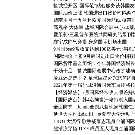
盐城经开区“国际范”贴心服务获韩国
国际油价上涨 韩国进出口物价时隔两
越南本月十五号起恢复国际航线 疫苗
高规格 大体量 盐城国际会展中心2.0版
爱茉莉·三星首尔医院共同研究结果刊
郑宇成帅气穿搭 身穿国际机场出国
9月国际经常收支达到100亿美元 连续
国际油价上涨 9月韩国进出口物价指
国际货币基金组织：今年韩国经济增长率
干劲十足！盐城国际会展中心改扩建
爱豆还是选手？ 足球巨星孙兴慜简约
2021年第十届盐城沿海国际车展即将
【经济聚焦】7月国际经常收支顺差持续 
【国际热点】韩4名阿富汗籍特别入国
全面防护！Jennie全副武装现身韩国
延世大学推出线上国际夏季大学活动 
TROT大流行 歌手杨智恩现身金浦国
超清凉穿搭 ITZY成员五人现身金浦国