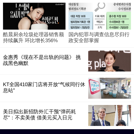
酷晨厨余垃圾处理器销售额
国内犯罪与调查信息尽归行
持续飙升 环比增长356%
政安全部掌握
金惠秀《现在不是出轨的问题》 挑
战黑色幽默
KT全国410家门店将开放“气候同行休
息站”
美日拟出新招防外汇干预“弹药耗
尽”：不卖美债 借美元买入日元