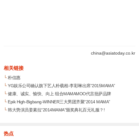
china@asiatoday.co.kr
相关链接
└
朴信惠
└
YG娱乐公司确认旗下艺人朴载相-李彩琳出席“2015MAMA”
└
健康、诚实、愉快、向上 组合MAMAMOO代言批萨品牌
└
Epik High-Bigbang-WINNER三大男团齐聚“2014 MAMA”
└
韩大势演员姜素拉“2014MAMA”颁奖典礼百元礼服？!
热点