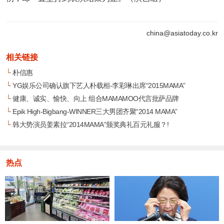
china@asiatoday.co.kr
相关链接
└
朴信惠
└
YG娱乐公司确认旗下艺人朴载相-李彩琳出席“2015MAMA”
└
健康、诚实、愉快、向上 组合MAMAMOO代言批萨品牌
└
Epik High-Bigbang-WINNER三大男团齐聚“2014 MAMA”
└
韩大势演员姜素拉“2014MAMA”颁奖典礼百元礼服？!
热点