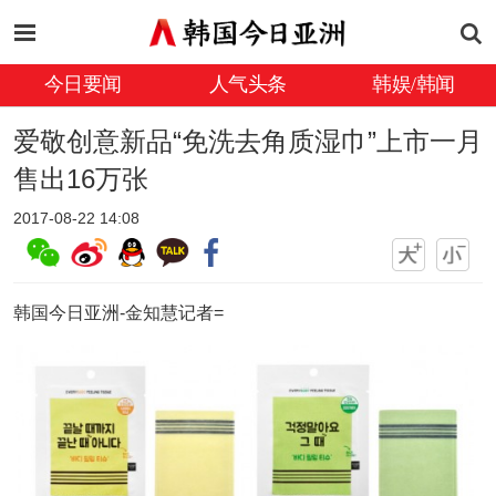
今日要闻
人气头条
韩娱/韩闻
爱敬创意新品“免洗去角质湿巾”上市一月
售出16万张
2017-08-22 14:08
韩国今日亚洲-金知慧记者=