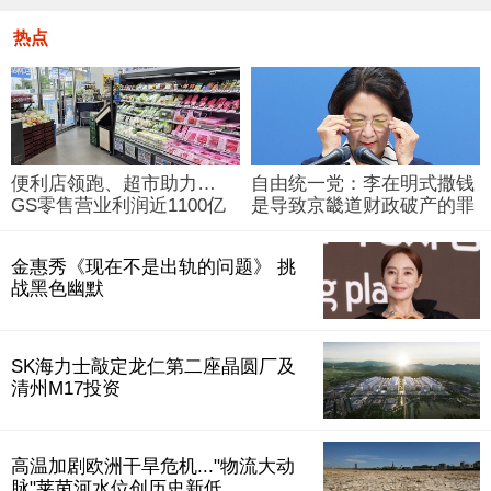
热点
便利店领跑、超市助力…
自由统一党：李在明式撒钱
GS零售营业利润近1100亿
是导致京畿道财政破产的罪
韩元
魁祸首
金惠秀《现在不是出轨的问题》 挑
战黑色幽默
SK海力士敲定龙仁第二座晶圆厂及
清州M17投资
高温加剧欧洲干旱危机..."物流大动
脉"莱茵河水位创历史新低