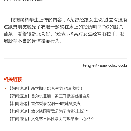
根据爆料学生上传的内容，A某曾经跟女生说“过去有没有
过跟男朋友脱光了衣服一起躺在床上的经历啊？”“你的腿真
苗条，看着很舒服真好。”还表示A某对女生经常有拉手、搭
肩膀等不当的身体接触行为。
tengfei@asiatoday.co.kr
相关链接
└
【韩闻速递】新学期伊始 校村炸鸡请客啦！
└
【韩闻速递】首尔永登浦一家三口接连跳楼自杀
└
【韩闻速递】首尔梨泰院洞一4层建筑失火
└
【韩闻速递】放火烧国宝竟是为了“能吃上饭”？
└
【韩闻速递】文化艺术界性暴力商谈举报中心成立