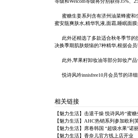
等级和Welcom等级将分别获得35%、2
蜜糖生姜系列含有济州油菜蜂蜜和生姜
蜜安瓿爽肤水,精华乳液,面霜,睡眠面
此外还精选了多款适合秋冬季节的护
决换季期肌肤烦恼的7种精华,根据会员
此外,苹果籽卸妆油等部分卸妆产品也
悦诗风吟innisfree10月会员节的详
相关链接
【魅力生活】击退干燥 悦诗风吟“蜜糖
【魅力生活】AHC热销系列参加欧利芙
【魅力生活】席卷韩国 “超级水果”诺
【魅力生活】香奈儿官方线上店开业