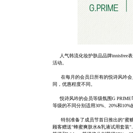
人气韩流化妆护肤品品牌innisfre
活动。
在每月的会员日所有的悦诗风吟会员都
同，优惠程度不同。
悦诗风吟的会员等级氛围G PRIME
等级的不同分别适用30%、20%和10
特别准备了成员节首日推出的"蜜糖生
顾客赠送"蜂蜜爽肤水&乳液试用套装". 购