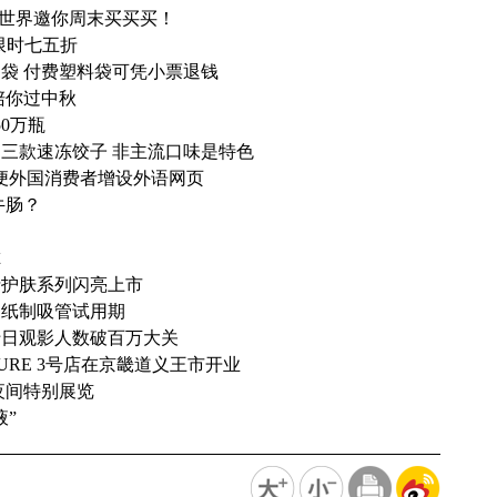
A 新世界邀你周末买买买！
限时七五折
袋 付费塑料袋可凭小票退钱
陪你过中秋
0万瓶
三款速冻饺子 非主流口味是特色
方便外国消费者增设外语网页
牛肠？
尔
士护肤系列闪亮上市
月纸制吸管试用期
十日观影人数破百万大关
TURE 3号店在京畿道义王市开业
夜间特别展览
”