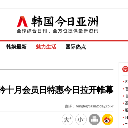
韩娱最新
魅力生活
国际热点
•
S
吟十月会员日特惠今日拉开帷幕
•
首
•
自
•
高
翻译： tengfei@asiatoday.co.kr
•
联
•
H
•
"