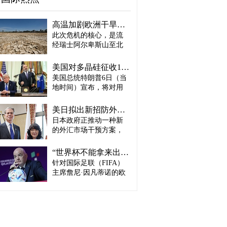
高温加剧欧洲干旱危机..."物流大动脉"莱茵河水位创历史新低
此次危机的核心，是流
经瑞士阿尔卑斯山至北
海、横贯6国的莱茵河
——这条支撑欧洲全域
美国对多晶硅征收15%关税…遏制中国供应链
贸易与产业的核心水
美国总统特朗普6日（当
路，每年经此运输的船
地时间）宣布，将对用
只与货物达数千艘、数
于半导体和太阳能电池
百万吨。 本周莱茵河水
板的核心材料多晶硅产
位已跌至1880年开始官
美日拟出新招防外汇干预“弹药耗尽”：不卖美债 借美元买入日元
品征收15%关税，并设定
方观测以来的最低水
日本政府正推动一种新
最低价格。 据《华尔街
平，由此导致供应链受
的外汇市场干预方案，
日报》（WSJ）等媒体报
阻、运输成本上涨，部
即不出售所持美国国
道，特朗普当天在美国
分企业已在检讨削减产
债，而是从美国联邦储
华盛顿特区白宫签署公
“世界杯不能拿来出售”…欧洲足坛向因凡蒂诺亮剑
量。 在莱茵河流经的德
备委员会（Fed·美联储）
告，对太阳能相关材料
针对国际足联（FIFA）
国杜伊斯堡，河流部分
借入美元，再买入日
及设备进口产品征收15%
河段水深已浅至约1.2
主席詹尼·因凡蒂诺的欧
元。此举既可打乱投机
关税。 该措施将于12月4
米，大型船舶所载货物
洲足坛反弹，已从要求
势力对日本干预资金即
日起生效，承诺在美国
不得不转移至小型船
撤回政策升级为一场撼
将耗尽的预期，也能让
建设制造设施的企业可
只、铁路或卡车运输。
动FIFA权力结构的斗
美国避免因日本抛售美
以申请关税豁免。 此
部分船只为确保安全航
争。尽管因凡蒂诺已放
债而导致利率上升。若
外，美国还将设定太阳
行，甚至卸下了多达三
弃将世界杯等FIFA重大
日元转强，将有利于韩
能组件最低价格，禁止