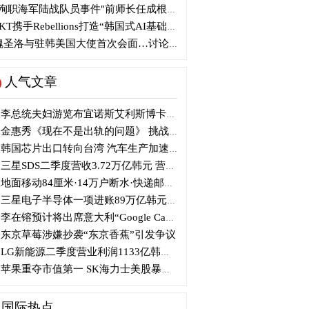
殉职海军陆战队员事件"前师长任成根被判3年
KT携手Rebellions打造“韩国式AI基础设施”
圣洛与驻韩美国大使首次会面…讨论韩美关系
人气文章
李总统夫妇游览布宜诺斯艾利斯博卡区后启程赴德
金惠秀《现在不是出轨的问题》 挑战黑色幽默
韩国芯片出口转向台湾 汽车生产加速本地化美国
三星SDS二季度营收3.72万亿韩元 营业利润2318亿韩元
地面移动84厘米·14万户断水·快递邮政停摆...熊本陷入瘫痪
三星电子半导体一项进账89万亿韩元....刷新最高季度业绩
李在镕预计将出席意大利“Google Camp” 加快AI合作
东京草莓涉嫌抄袭“东京香蕉”引发争议
LG新能源二季度营业利润1133亿韩元 同比下降77%
苹果重夺市值第一 SK海力士美股暴跌...AI与中国扩产加剧芯片变数
国际热点