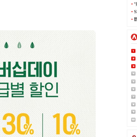
•
"
•
S
•
魏