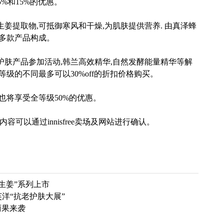
5%和15%的优惠。
提取物,可抵御寒风和干燥,为肌肤提供营养. 由真泽蜂
膜多款产品构成。
肤产品参加活动,韩兰高效精华,自然发酵能量精华等解
等级的不同最多可以30%off的折扣价格购买。
将享受全等级50%的优惠。
细内容可以通过innisfree卖场及网站进行确认。
生姜”系列上市
洋“抗老护肤大展”
丽果来袭