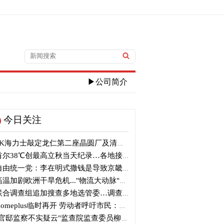
▶公司简介
今日关注
K海力士敲定龙仁第二座晶圆厂及清州M17投资
尔38℃创最高立秋当天纪录…各地接连刷新高温纪录
由统一党：李在明式撒钱是导致京畿道财政破产的罪魁祸首
温加剧欧洲干旱危机..."物流大动脉"莱茵河水位创历史新低
合调查组追加搜查多地选管委…调查“篡改统计数据”事件
omeplus临时再开 劳动者呼吁市民：请多光临
官邸监察不实疑云"监查院监查委员柳炳浩被批捕起诉