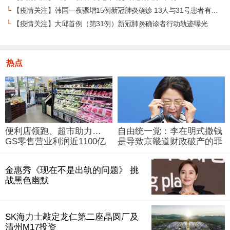
└
【疫情关注】韩国一夜骤增15例新冠肺炎确诊 13人与31号患者有过接触
└
【疫情关注】大邱首例（第31例）新冠肺炎确诊者行动轨迹曝光
热点
便利店领跑、超市助力…
自由统一党：李在明式撒钱
GS零售营业利润近1100亿
是导致京畿道财政破产的罪
韩元
魁祸首
金惠秀《现在不是出轨的问题》 挑
战黑色幽默
SK海力士敲定龙仁第二座晶圆厂及
清州M17投资