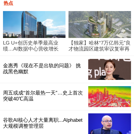
热点
LG U+创历史单季最高业
【独家】哈林“7万亿韩元”良
绩…AI数据中心营收增长
才物流园区建筑审议复审再
29%
被“打回”
金惠秀《现在不是出轨的问题》 挑
战黑色幽默
周五或成“首尔最热一天”…史上首次
突破40℃高温
谷歌AI核心人才大量离职...Alphabet
大规模调整管理层