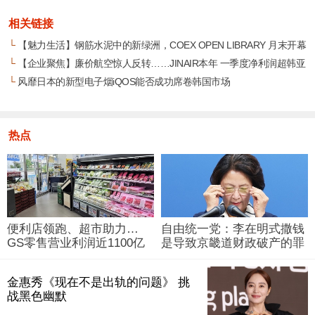
相关链接
└
【魅力生活】钢筋水泥中的新绿洲，COEX OPEN LIBRARY 月末开幕
└
【企业聚焦】廉价航空惊人反转……JINAIR本年 一季度净利润超韩亚
└
风靡日本的新型电子烟iQOS能否成功席卷韩国市场
热点
便利店领跑、超市助力…
自由统一党：李在明式撒钱
GS零售营业利润近1100亿
是导致京畿道财政破产的罪
韩元
魁祸首
金惠秀《现在不是出轨的问题》 挑
战黑色幽默