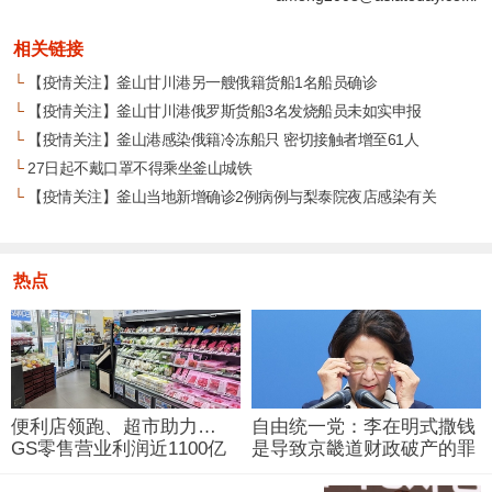
相关链接
└
【疫情关注】釜山甘川港另一艘俄籍货船1名船员确诊
└
【疫情关注】釜山甘川港俄罗斯货船3名发烧船员未如实申报
└
【疫情关注】釜山港感染俄籍冷冻船只 密切接触者增至61人
└
27日起不戴口罩不得乘坐釜山城铁
└
【疫情关注】釜山当地新增确诊2例病例与梨泰院夜店感染有关
热点
便利店领跑、超市助力…
自由统一党：李在明式撒钱
GS零售营业利润近1100亿
是导致京畿道财政破产的罪
韩元
魁祸首