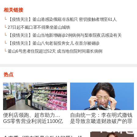
相关链接
└
【疫情关注】釜山港感染俄籍冷冻船只 密切接触者增至61人
└
27日起不戴口罩不得乘坐釜山城铁
└
【疫情关注】釜山当地新增确诊2例病例与梨泰院夜店感染有关
└
【疫情关注】釜山八旬老翁投奔女儿 在首尔被确诊
└
釜山6号患者住院超过52天 成当地住院时间最长病例
热点
便利店领跑、超市助力…
自由统一党：李在明式撒钱
GS零售营业利润近1100亿
是导致京畿道财政破产的罪
韩元
魁祸首