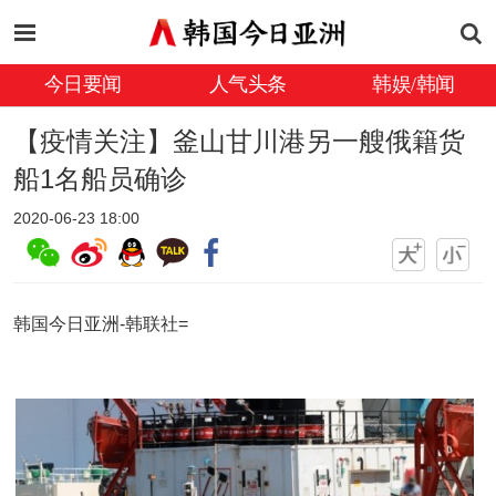
今日要闻
人气头条
韩娱/韩闻
【疫情关注】釜山甘川港另一艘俄籍货
船1名船员确诊
2020-06-23 18:00
韩国今日亚洲-韩联社=