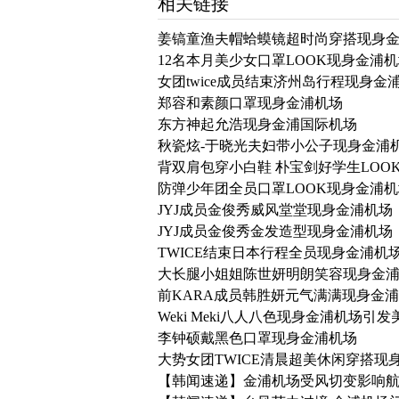
相关链接
姜镐童渔夫帽蛤蟆镜超时尚穿搭现身
12名本月美少女口罩LOOK现身金浦
女团twice成员结束济州岛行程现身金
郑容和素颜口罩现身金浦机场
东方神起允浩现身金浦国际机场
秋瓷炫-于晓光夫妇带小公子现身金浦
背双肩包穿小白鞋 朴宝剑好学生LOO
防弹少年团全员口罩LOOK现身金浦机
JYJ成员金俊秀威风堂堂现身金浦机场
JYJ成员金俊秀金发造型现身金浦机场
TWICE结束日本行程全员现身金浦机场 罕
大长腿小姐姐陈世妍明朗笑容现身金
前KARA成员韩胜妍元气满满现身金
Weki Meki八人八色现身金浦机场引
李钟硕戴黑色口罩现身金浦机场
大势女团TWICE清晨超美休闲穿搭现
【韩闻速递】金浦机场受风切变影响