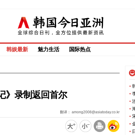
韩娱最新
魅力生活
国际热点
•
韩
记》录制返回首尔
•
李
•
涉
•
海
翻译： among2008@asiatoday.co.kr
•
宋
•
金
•
日