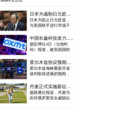
日本为遏制日元贬值或收到“加息账单” 贝森特：政策比干预更重要
日本为阻止日元贬值，
与美国联手进行市场干
预，但作为代价，日本
可能面临加息以及收缩
中国长鑫科技发力....韩智能手机存储芯片优势面临挑战
扩张性财政政策的压
据彭博社4日（当地时
力。美国公开要求日本
间）报道，被美国国防
央行加息，认为仅通过
部（战争部）列入黑名
直接买入日元进行市场
单的中国政府支持存储
干预无法改变汇率走
霍尔木兹协议预期与AI业绩双重提振...纽约股市再创历史新高
芯片企业长鑫存储技术
势。 美国财政部长斯科
霍尔木兹海峡重新开放
（CXMT）正准备于今年
特·贝森特4日在接受美国
谈判取得进展的预期，
年底小规模生产第六代
CNBC采访时表示：“干
叠加人工智能（AI）相
低功耗双倍数据速率存
预可以向市场发出信
关企业业绩强劲，4日
储器（LPDDR6）。 彭
丹麦正式实施新征兵制度…伊莎贝拉公主入伍
号，但真正能够改变市
（当地时间）共同推动
博社评价称，CXMT正准
据路透社报道，丹麦为
场走势的是政策。”他还
美国纽约股市道琼斯指
备生产与业界最先进设
点名日本央行行长植田
应对俄罗斯安全威胁以
数与标普500指数双双攀
计相当的产品，并逐步
和男称：“我相信他会采
及北极地区紧张局势升
上历史新高。 布伦特原
缩小与三星电子、SK海
取必要的行动。”这被解
级，于3日（当地时间）
油急跌5.3%，时隔3周重
力士等行业领先企业在
读为，美国希望美日联
正式启动新的征兵制
新跌破每桶80美元（约
智能手机存储芯片领域
合干预不要止于一次性
度。 当天约1600名新兵
合人民币570元）。美国
的差距。不过，要将产
措施，而是要求日本通
在丹麦全国14个服役地
国债收益率与9月基准利
品研发成果转化为实际