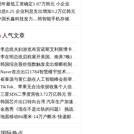
年最低工资确定1.07万韩元 小企业主将提起行政诉讼
息0.25 企业利息支出增加3.2万亿韩元
国长鑫科技发力....韩智能手机存储芯片优势面临挑战
人气文章
李总统夫妇游览布宜诺斯艾利斯博卡区后启程赴德
李在明总统启程展开美国、南美7晚11天访问
韩国综合股价指数触发卖出熔断机制 半导体股领跌
Naver首次出口1784智慧楼宇技术…落地日本写字楼
崔泰源与黄仁勋在人工智能峰会前举行晚宴会谈
TikTok、苹果无合法依据收集个人信息 被开105亿韩元罚单
三星SDS二季度营收3.72万亿韩元 营业利润2318亿韩元
韩国芯片出口转向台湾 汽车生产加速本地化美国
金惠秀《现在不是出轨的问题》 挑战黑色幽默
地面移动84厘米·14万户断水·快递邮政停摆...熊本陷入瘫痪
国际热点