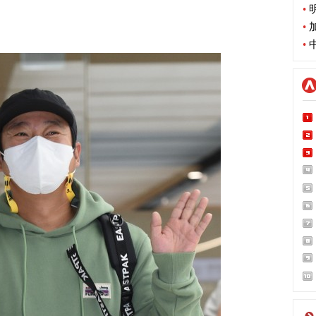
•
明
•
加
•
中