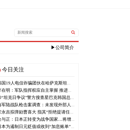
▶公司简介
今日关注
国19人电信诈骗团伙在哈萨克斯坦落网
在明：军队指挥权应自主掌握 推进自主国防
“坦克日争议"警方搜查星巴克韩国总部
军陆战队枪击案调查：未发现外部人员出入及外力破坏痕迹
永吉拟弹劾曹喜大 指其“拒绝提请任命”并介入大选
与正：日本正转变为战争国家…将增加军事选项
本为遏制日元贬值或收到“加息账单” 贝森特：政策比干预更重要