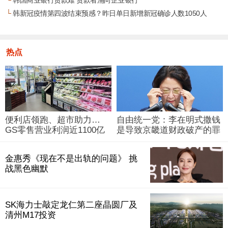
└
韩国商业银行贷款难 贷款者涌向企业银行
└
韩新冠疫情第四波结束预感？昨日单日新增新冠确诊人数1050人
热点
便利店领跑、超市助力…
自由统一党：李在明式撒钱
GS零售营业利润近1100亿
是导致京畿道财政破产的罪
韩元
魁祸首
金惠秀《现在不是出轨的问题》 挑
战黑色幽默
SK海力士敲定龙仁第二座晶圆厂及
清州M17投资