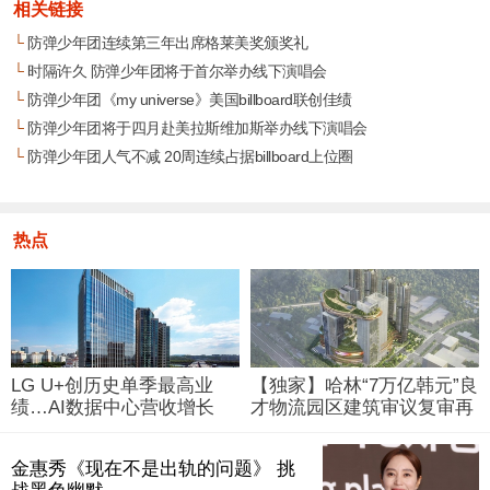
相关链接
└
防弹少年团连续第三年出席格莱美奖颁奖礼
└
时隔许久 防弹少年团将于首尔举办线下演唱会
└
防弹少年团《my universe》美国billboard联创佳绩
└
防弹少年团将于四月赴美拉斯维加斯举办线下演唱会
└
防弹少年团人气不减 20周连续占据billboard上位圈
热点
LG U+创历史单季最高业
【独家】哈林“7万亿韩元”良
绩…AI数据中心营收增长
才物流园区建筑审议复审再
29%
被“打回”
金惠秀《现在不是出轨的问题》 挑