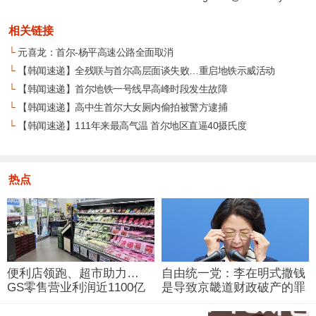
相关链接
└
元喜龙：首尔-杨平高速公路全面取消
└
【韩闻速递】全残联与首尔高层面谈失败…重启地铁示威活动
└
【韩闻速递】首尔地铁一号线早高峰时段发生故障
└
【韩闻速递】高中生首尔大女厕内偷拍被警方逮捕
└
【韩闻速递】111年来最高气温 首尔地区直逼40摄氏度
热点
便利店领跑、超市助力…
自由统一党：李在明式撒钱
GS零售营业利润近1100亿
是导致京畿道财政破产的罪
韩元
魁祸首