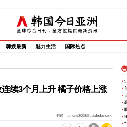
韩娱最新
魅力生活
国际热点
•
S
连续3个月上升 橘子价格上涨
•
首
•
自
•
高
•
联
翻译： among2008@asiatoday.co.kr
•
H
•
"