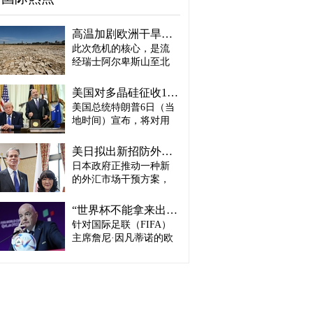
高温加剧欧洲干旱危机..."物流大动脉"莱茵河水位创历史新低
此次危机的核心，是流
经瑞士阿尔卑斯山至北
海、横贯6国的莱茵河
——这条支撑欧洲全域
美国对多晶硅征收15%关税…遏制中国供应链
贸易与产业的核心水
美国总统特朗普6日（当
路，每年经此运输的船
地时间）宣布，将对用
只与货物达数千艘、数
于半导体和太阳能电池
百万吨。 本周莱茵河水
板的核心材料多晶硅产
位已跌至1880年开始官
美日拟出新招防外汇干预“弹药耗尽”：不卖美债 借美元买入日元
品征收15%关税，并设定
方观测以来的最低水
日本政府正推动一种新
最低价格。 据《华尔街
平，由此导致供应链受
的外汇市场干预方案，
日报》（WSJ）等媒体报
阻、运输成本上涨，部
即不出售所持美国国
道，特朗普当天在美国
分企业已在检讨削减产
债，而是从美国联邦储
华盛顿特区白宫签署公
“世界杯不能拿来出售”…欧洲足坛向因凡蒂诺亮剑
量。 在莱茵河流经的德
备委员会（Fed·美联储）
告，对太阳能相关材料
针对国际足联（FIFA）
国杜伊斯堡，河流部分
借入美元，再买入日
及设备进口产品征收15%
河段水深已浅至约1.2
主席詹尼·因凡蒂诺的欧
元。此举既可打乱投机
关税。 该措施将于12月4
米，大型船舶所载货物
洲足坛反弹，已从要求
势力对日本干预资金即
日起生效，承诺在美国
不得不转移至小型船
撤回政策升级为一场撼
将耗尽的预期，也能让
建设制造设施的企业可
只、铁路或卡车运输。
动FIFA权力结构的斗
美国避免因日本抛售美
以申请关税豁免。 此
部分船只为确保安全航
争。尽管因凡蒂诺已放
债而导致利率上升。若
外，美国还将设定太阳
行，甚至卸下了多达三
弃将世界杯等FIFA重大
日元转强，将有利于韩
能组件最低价格，禁止