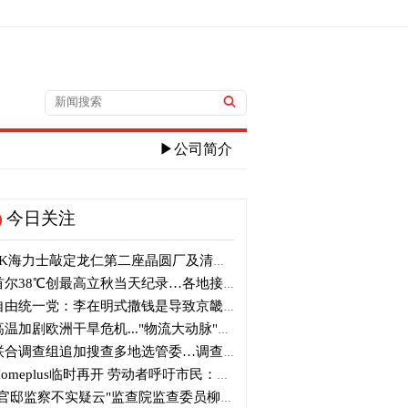
▶公司简介
今日关注
K海力士敲定龙仁第二座晶圆厂及清州M17投资
尔38℃创最高立秋当天纪录…各地接连刷新高温纪录
由统一党：李在明式撒钱是导致京畿道财政破产的罪魁祸首
温加剧欧洲干旱危机..."物流大动脉"莱茵河水位创历史新低
合调查组追加搜查多地选管委…调查“篡改统计数据”事件
omeplus临时再开 劳动者呼吁市民：请多光临
官邸监察不实疑云"监查院监查委员柳炳浩被批捕起诉