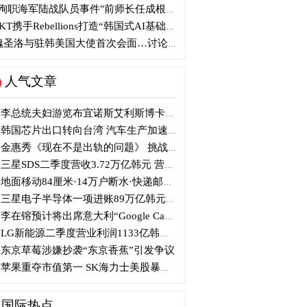
殉职海军陆战队员事件"前师长任成根被判3年
KT携手Rebellions打造“韩国式AI基础设施”
圣洛与驻韩美国大使首次会面…讨论韩美关系
人气文章
李总统夫妇游览布宜诺斯艾利斯博卡区后启程赴德
韩国芯片出口转向台湾 汽车生产加速本地化美国
金惠秀《现在不是出轨的问题》 挑战黑色幽默
三星SDS二季度营收3.72万亿韩元 营业利润2318亿韩元
地面移动84厘米·14万户断水·快递邮政停摆...熊本陷入瘫痪
三星电子半导体一项进账89万亿韩元....刷新最高季度业绩
李在镕预计将出席意大利“Google Camp” 加快AI合作
LG新能源二季度营业利润1133亿韩元 同比下降77%
东京草莓涉嫌抄袭“东京香蕉”引发争议
苹果重夺市值第一 SK海力士美股暴跌...AI与中国扩产加剧芯片变数
国际热点