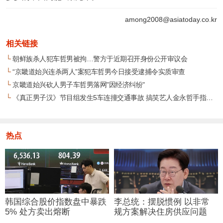
among2008@asiatoday.co.kr
相关链接
└
朝鲜族杀人犯车哲男被拘…警方于近期召开身份公开审议会
└
“京畿道始兴连杀两人”案犯车哲男今日接受逮捕令实质审查
└
京畿道始兴砍人男子车哲男落网"因经济纠纷"
└
《真正男子汉》节目组发生5车连撞交通事故 搞笑艺人金永哲手指骨折
热点
韩国综合股价指数盘中暴跌
李总统：摆脱惯例 以非常
5% 处方卖出熔断
规方案解决住房供应问题