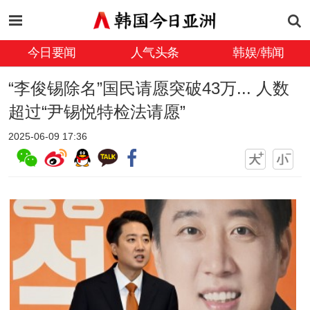
今日要闻
人气头条
韩娱/韩闻
“李俊锡除名”国民请愿突破43万... 人数
超过“尹锡悦特检法请愿”
2025-06-09 17:36