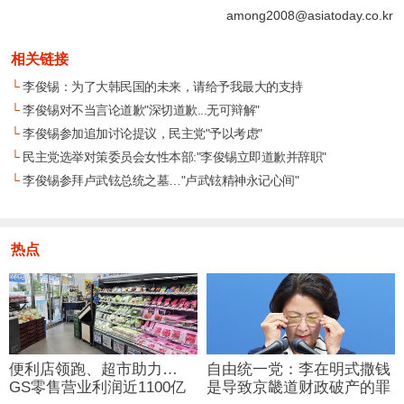
among2008@asiatoday.co.kr
相关链接
└
李俊锡：为了大韩民国的未来，请给予我最大的支持
└
李俊锡对不当言论道歉"深切道歉...无可辩解"
└
李俊锡参加追加讨论提议，民主党"予以考虑"
└
民主党选举对策委员会女性本部:"李俊锡立即道歉并辞职"
└
李俊锡参拜卢武铉总统之墓…"卢武铉精神永记心间"
热点
便利店领跑、超市助力…
自由统一党：李在明式撒钱
GS零售营业利润近1100亿
是导致京畿道财政破产的罪