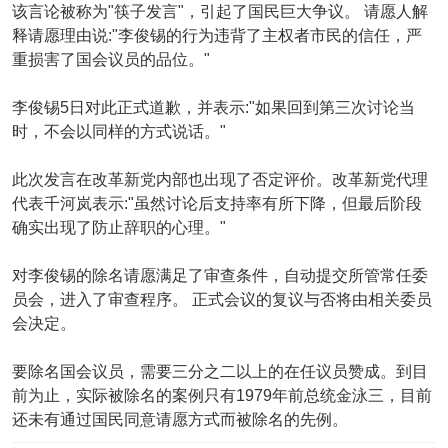
该言论被称为"筷子发言"，引起了国民巨大争议。 请愿人解
释请愿理由说:"李俊锡的行为违背了主权者市民的信任，严
重损害了国会议员的品位。"
李俊锡5日对此正式道歉，并表示:"如果回到第三次讨论当
时，不会以同样的方式说话。"
此次发言在改革新党内部也出现了否定评价。改革新党代理
代表千河岚表示:"虽然讨论后支持率有所下降，但最后阶段
确实出现了防止辞职的心理。"
对李俊锡的除名请愿满足了审查条件，自动提交所管常任委
员会，进入了审查程序。 正式会议的复议与否将由相关委员
会决定。
要除名国会议员，需要三分之二以上的在任议员赞成。到目
前为止，实际被除名的案例只有1979年前总统金泳三，目前
还未有通过国民同意请愿方式而被除名的先例。