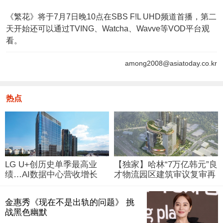
《繁花》将于7月7日晚10点在SBS F!L UHD频道首播，第二
天开始还可以通过TVING、Watcha、Wavve等VOD平台观
看。
among2008@asiatoday.co.kr
热点
LG U+创历史单季最高业
【独家】哈林“7万亿韩元”良
绩…AI数据中心营收增长
才物流园区建筑审议复审再
29%
被“打回”
金惠秀《现在不是出轨的问题》 挑
战黑色幽默