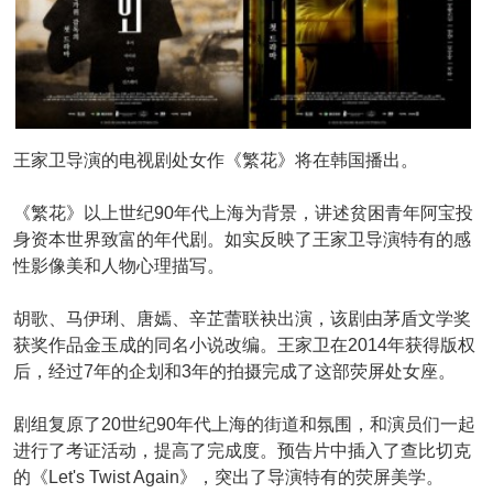
王家卫导演的电视剧处女作《繁花》将在韩国播出。
《繁花》以上世纪90年代上海为背景，讲述贫困青年阿宝投
身资本世界致富的年代剧。如实反映了王家卫导演特有的感
性影像美和人物心理描写。
胡歌、马伊琍、唐嫣、辛芷蕾联袂出演，该剧由茅盾文学奖
获奖作品金玉成的同名小说改编。王家卫在2014年获得版权
后，经过7年的企划和3年的拍摄完成了这部荧屏处女座。
剧组复原了20世纪90年代上海的街道和氛围，和演员们一起
进行了考证活动，提高了完成度。预告片中插入了查比切克
的《Let's Twist Again》，突出了导演特有的荧屏美学。