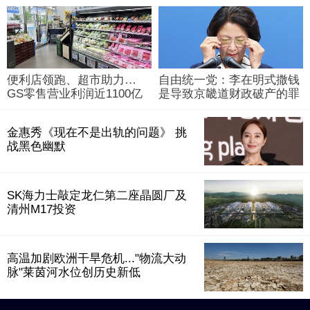
便利店领跑、超市助力…
自由统一党：李在明式撒钱
GS零售营业利润近1100亿
是导致京畿道财政破产的罪
韩元
魁祸首
金惠秀《现在不是出轨的问题》 挑
战黑色幽默
SK海力士敲定龙仁第二座晶圆厂及
清州M17投资
高温加剧欧洲干旱危机..."物流大动
脉"莱茵河水位创历史新低