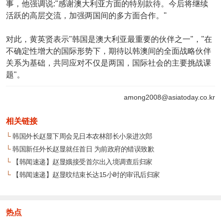
事，他强调说:"感谢澳大利亚方面的特别款待。今后将继续
活跃的高层交流，加强两国间的多方面合作。"
对此，黄英贤表示"韩国是澳大利亚最重要的伙伴之一"，"在
不确定性增大的国际形势下，期待以韩澳间的全面战略伙伴
关系为基础，共同应对不仅是两国，国际社会的主要挑战课
题"。
among2008@asiatoday.co.kr
相关链接
└
韩国外长赵显下周会见日本农林部长小泉进次郎
└
韩国新任外长赵显就任首日 为前政府的错误致歉
└
【韩闻速递】赵显娥接受首尔出入境调查后归家
└
【韩闻速递】赵显旼结束长达15小时的审讯后归家
热点