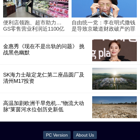
便利店领跑、超市助力…
自由统一党：李在明式撒钱
GS零售营业利润近1100亿
是导致京畿道财政破产的罪
韩元
魁祸首
金惠秀《现在不是出轨的问题》 挑
战黑色幽默
SK海力士敲定龙仁第二座晶圆厂及
清州M17投资
高温加剧欧洲干旱危机..."物流大动
脉"莱茵河水位创历史新低
PC Version
About Us