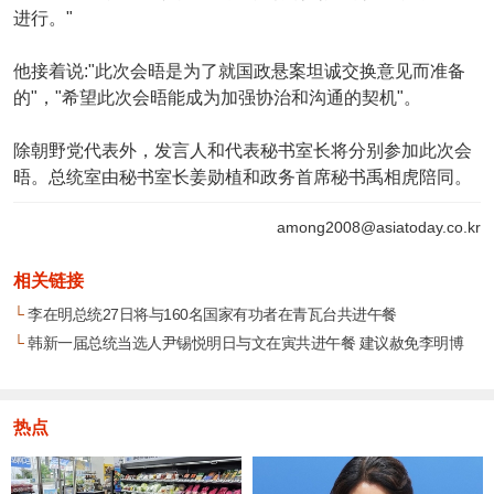
进行。"
他接着说:"此次会晤是为了就国政悬案坦诚交换意见而准备
的"，"希望此次会晤能成为加强协治和沟通的契机"。
除朝野党代表外，发言人和代表秘书室长将分别参加此次会
晤。总统室由秘书室长姜勋植和政务首席秘书禹相虎陪同。
among2008@asiatoday.co.kr
相关链接
└
李在明总统27日将与160名国家有功者在青瓦台共进午餐
└
韩新一届总统当选人尹锡悦明日与文在寅共进午餐 建议赦免李明博
热点