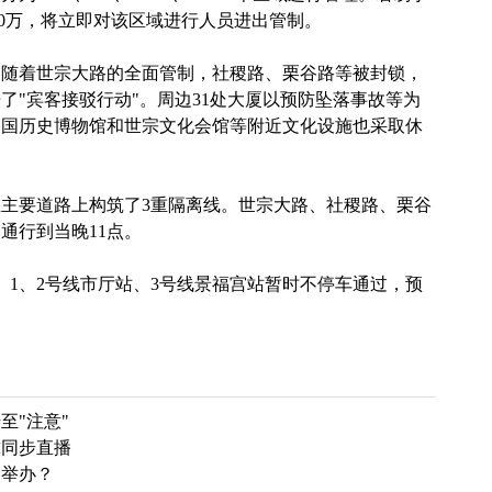
超过10万，将立即对该区域进行人员进出管制。
。随着世宗大路的全面管制，社稷路、栗谷路等被封锁，
了"宾客接驳行动"。周边31处大厦以预防坠落事故等为
民国历史博物馆和世宗文化会馆等附近文化设施也采取休
主要道路上构筑了3重隔离线。世宗大路、社稷路、栗谷
通行到当晚11点。
、1、2号线市厅站、3号线景福宫站暂时不停车通过，预
至"注意"
全球同步直播
门举办？