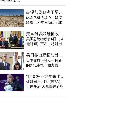
高温加剧欧洲干旱危机..."物流大动脉"莱茵河水位创历史新低
此次危机的核心，是流
经瑞士阿尔卑斯山至北
海、横贯6国的莱茵河
——这条支撑欧洲全域
美国对多晶硅征收15%关税…遏制中国供应链
贸易与产业的核心水
美国总统特朗普6日（当
路，每年经此运输的船
地时间）宣布，将对用
只与货物达数千艘、数
于半导体和太阳能电池
百万吨。 本周莱茵河水
板的核心材料多晶硅产
位已跌至1880年开始官
美日拟出新招防外汇干预“弹药耗尽”：不卖美债 借美元买入日元
品征收15%关税，并设定
方观测以来的最低水
日本政府正推动一种新
最低价格。 据《华尔街
平，由此导致供应链受
的外汇市场干预方案，
日报》（WSJ）等媒体报
阻、运输成本上涨，部
即不出售所持美国国
道，特朗普当天在美国
分企业已在检讨削减产
债，而是从美国联邦储
华盛顿特区白宫签署公
“世界杯不能拿来出售”…欧洲足坛向因凡蒂诺亮剑
量。 在莱茵河流经的德
备委员会（Fed·美联储）
告，对太阳能相关材料
针对国际足联（FIFA）
国杜伊斯堡，河流部分
借入美元，再买入日
及设备进口产品征收15%
河段水深已浅至约1.2
主席詹尼·因凡蒂诺的欧
元。此举既可打乱投机
关税。 该措施将于12月4
米，大型船舶所载货物
洲足坛反弹，已从要求
势力对日本干预资金即
日起生效，承诺在美国
不得不转移至小型船
撤回政策升级为一场撼
将耗尽的预期，也能让
建设制造设施的企业可
只、铁路或卡车运输。
动FIFA权力结构的斗
美国避免因日本抛售美
以申请关税豁免。 此
部分船只为确保安全航
争。尽管因凡蒂诺已放
债而导致利率上升。若
外，美国还将设定太阳
行，甚至卸下了多达三
弃将世界杯等FIFA重大
日元转强，将有利于韩
能组件最低价格，禁止