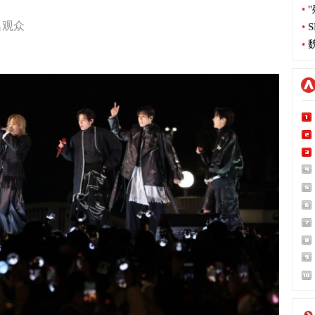
•
"
名观众
•
S
•
魏