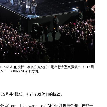
ARIRANG》的发行，在首尔光化门广场举行大型免费演出《BTS回
VE ｜ ARIRANG)/ 韩联社
TS号外"报纸，引起了粉丝们的抗议。
core、hot、worm、cold"4个区域进行管理。若易于