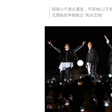
现场31个进出通道，可容纳2.2万
无票粉丝争相抢占"风水宝地"