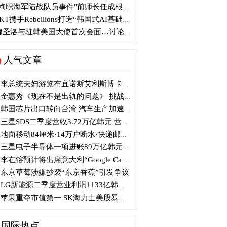
殉职海军陆战队员事件"前师长任成根被判3年
KT携手Rebellions打造“韩国式AI基础设施”
圣洛与驻韩美国大使首次会面…讨论韩美关系
人气文章
李总统夫妇游览布宜诺斯艾利斯博卡区后启程赴德
金惠秀《现在不是出轨的问题》 挑战黑色幽默
韩国芯片出口转向台湾 汽车生产加速本地化美国
三星SDS二季度营收3.72万亿韩元 营业利润2318亿韩元
地面移动84厘米·14万户断水·快递邮政停摆...熊本陷入瘫痪
三星电子半导体一项进账89万亿韩元....刷新最高季度业绩
李在镕预计将出席意大利“Google Camp” 加快AI合作
东京草莓涉嫌抄袭“东京香蕉”引发争议
LG新能源二季度营业利润1133亿韩元 同比下降77%
苹果重夺市值第一 SK海力士美股暴跌...AI与中国扩产加剧芯片变数
国际热点