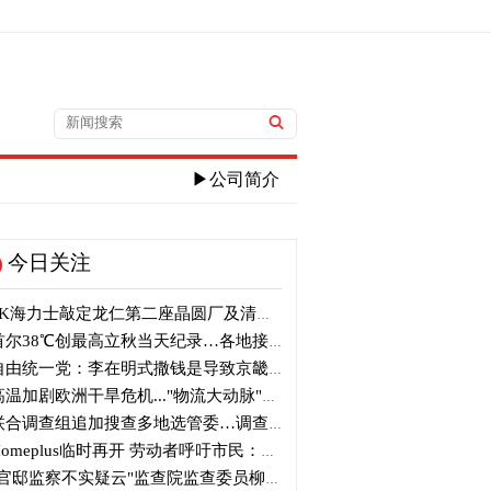
▶公司简介
今日关注
K海力士敲定龙仁第二座晶圆厂及清州M17投资
尔38℃创最高立秋当天纪录…各地接连刷新高温纪录
由统一党：李在明式撒钱是导致京畿道财政破产的罪魁祸首
温加剧欧洲干旱危机..."物流大动脉"莱茵河水位创历史新低
合调查组追加搜查多地选管委…调查“篡改统计数据”事件
omeplus临时再开 劳动者呼吁市民：请多光临
官邸监察不实疑云"监查院监查委员柳炳浩被批捕起诉