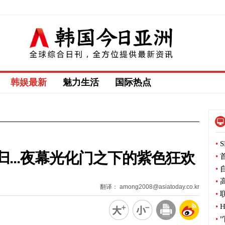
韩娱最新
魅力生活
国际热点
•
S
...夜幕光化门之下的紫色狂欢
•
首
•
自
•
高
翻译： among2008@asiatoday.co.kr
•
联
•
H
•
"