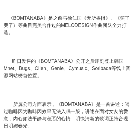
《BOMTANABA》是之前与
徐仁国
《无所畏惧》、《笑了
哭了》等曲目完美合作过的
MELODESIGN
作曲团队全力打
造。
昨日发售的《BOMTANABA》公开之后即刻登上韩国
Mnet、Bugs、Olleh、Genie、Cymusic、Soribada等线上音
源网站榜首位置。
所属公司方面表示，《BOMTANABA》是一首讲述：
喝
过咖啡因为咖啡因效果无法入眠一般，讲述在面对
女友的爱
意，内心如法平静与忐忑的心情
，明快清新的歌词正符合现
日明媚春光。