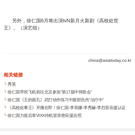
另外，徐仁国6月将出演
tvN新月火新剧
《高校处世
王》。（演艺组）
china@asiatoday.co.kr
相关链接
└
秀英
└
徐仁国早班飞机前往北京参加“第17届中韩歌会”
└
徐仁国《王的面孔》武打动作练习中眼部负伤“治疗中”
└
《高校处事王》开播在即！徐仁国-李荷娜-李秀赫-李烈音应援认证
└
徐仁国力挺后辈VIXX待机室亲密应援合照