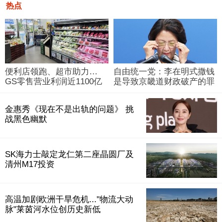
热点
便利店领跑、超市助力…
自由统一党：李在明式撒钱
GS零售营业利润近1100亿
是导致京畿道财政破产的罪
韩元
魁祸首
金惠秀《现在不是出轨的问题》 挑
战黑色幽默
SK海力士敲定龙仁第二座晶圆厂及
清州M17投资
高温加剧欧洲干旱危机..."物流大动
脉"莱茵河水位创历史新低