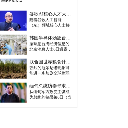
谷歌AI核心人才大量离职...Alphabet大规模调整管理层
随着谷歌人工智能
（AI）领域核心人士接
连离职，母公司Alphabet
启动大规模领导层调
韩国半导体劲敌台积电：预计产量将迎爆发式增长
整。据路透社、彭博社
据熟悉台湾经济信息的
等主要外媒5日（当地时
北京消息人士6日透露，
间）报道。 据外媒报
预计台积电取得这一生
道，实际上主导谷歌AI
产成绩，主要得益于英
战略设计的高级科学家
联合国世界粮食计划署：饥饿人口将增加4900万人
伟达、AMD、博通等主
杰夫·迪恩结束27年谷歌
强烈的厄尔尼诺现象可
要客户强劲的订单需
职业生涯，与桑杰·格马
能进一步加剧全球脆弱
求。因此，台积电预计
瓦特、奥里奥尔·维尼亚
地区粮食危机的担忧正
将加快工厂建设，以满
斯、郭玉乐等人共同创
在升温。 据路透社报
足不断增长的市场需
缅甸总统访泰寻求合法性…泰国谋求“重新接触”
办了新兴初创企业
道，联合国世界粮食计
求。 实际上，受人工智
从缅甸军方政变主谋成
“Discovery Loop”。 该公
划署（WFP）5日（当地
能（AI）和高性能计算
司以公益企业形式运
为总统的敏昂莱6日（当
时间）发布报告称，到
（HPC）需求强劲增长
营，致力于实现机器学
地时间）将对泰国进行
2027年发生“非常强烈”厄
推动，台积电正在扩大3
习、科学和工程领域的
正式访问。2021年政变
尔尼诺现象的概率为
纳米制程量产规模，并
自动化。谷歌则将通过
后一直被排除在东盟
81%，届时可能有约4900
开始将部分5纳米设备产
投资及提供云计算资源
（ASEAN）舞台之外的
万人新增陷入严重粮食
线改造为3纳米产线。消
等方式与其开展合作。
敏昂莱正在寻求国际社
不安全状态。与目前面
息人士预测，随着台积