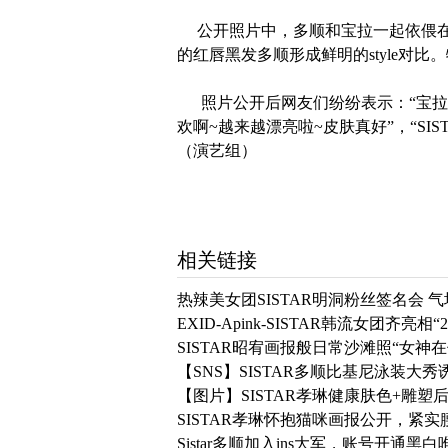
公开照片中，多顺和宝拉一起依偎在
的红唇黑发多顺形成鲜明的style对
照片公开后网友们纷纷表示：“宝拉多
欢啊~越来越漂亮啦~皮肤真好”，“
SI
（演艺组）
相关链接
热辣美女团SISTAR明洞粉丝签名会 
EXID-Apink-SISTAR韩流女团齐亮相
SISTAR昭宥画报般日常沙滩照“女神在
【SNS】SISTAR多顺比基尼泳装大
【图片】SISTAR孝琳健康肤色+雕
SISTAR孝琳怀抱猫咪画报公开，紧
Sistar多顺加入ins大军，账号开通黑