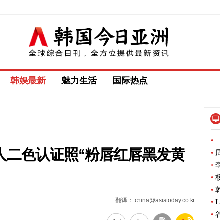
韩娱最新
魅力生活
国际热点
•
【
拉二人二色认证照“粉唇红唇黑发黄
•
周
•
李
•
杨
•
韩
翻译： china@asiatoday.co.kr
•
L
•
谷