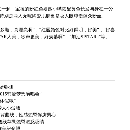
一起，宝拉的粉红色娇嫩小嘴搭配黄色长发与身在一旁
比。特别是两人无暇陶瓷肌肤更是吸人眼球羡煞众粉丝。
顺，真漂亮啊”，“红唇颜色对比好鲜明，好美”，“好喜
STAR人美，歌声更美，好羡慕啊”，“加油
SISTARa”
等。
气场爆棚
“2015韩流梦想演唱会”
休假哦”
秀诱人小蛮腰
塑后背曲线，性感翘臀俘虏男心
实腰线苹果翘臀魅惑吸睛
白唯美纪念照