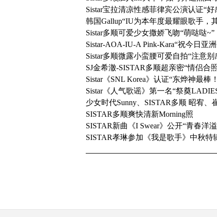
Sistar宝拉清凉性感菲律宾公演认证“好
韩国Gallup“IU为本年度最耀眼歌手，其
Sistar多顺可爱少女撒娇飞吻“萌哒哒~”
Sistar-AOA-IU-A Pink-Kara
Sistar多顺微露小蛮腰可爱自拍“注意别
SJ金希澈-SISTAR多顺超亲密“情侣合
Sistar《SNL Korea》认证“东烨神
Sistar《人气歌谣》第一名“祭奠LADIE
少女时代Sunny、SISTAR多顺 
SISTAR多顺爽快清新Morning照
SISTAR新曲《I Swear》公开“青春
SISTAR孝琳参加《我是歌手》中秋特辑“S