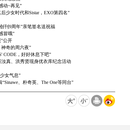
感动~再见”
后少女时代和Sistar，EXO第四名”
“祝今日亚洲创刊9周年”亲笔签名送祝福
感冒哦”
照”公开
最棒！神奇的周六夜”
S' CODE，好好休息下吧”
昭宥、崔汝真、洪秀贤现身优衣库纪念活动
洋溢少女气息”
inawe、朴奇英、The One等同台”