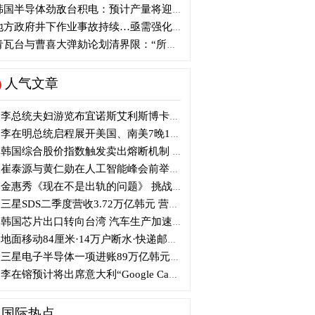
国半导体劲敌台积电：预计产量将迎爆发式增长
方政府井下作业事故持续…亟需强化安全管理措施
瓦台与曹喜大弹劾论划清界限：“所谓认同并非事实”
人气文章
李总统夫妇游览布宜诺斯艾利斯博卡区后启程赴德
李在明总统启程展开美国、南美7晚11天访问
韩国综合股价指数触发卖出熔断机制 半导体股领跌
崔泰源与黄仁勋在人工智能峰会前举行晚宴会谈
金惠秀《现在不是出轨的问题》 挑战黑色幽默
三星SDS二季度营收3.72万亿韩元 营业利润2318亿韩元
韩国芯片出口转向台湾 汽车生产加速本地化美国
地面移动84厘米·14万户断水·快递邮政停摆...熊本陷入瘫痪
三星电子半导体一项进账89万亿韩元....刷新最高季度业绩
李在镕预计将出席意大利“Google Camp” 加快AI合作
国际热点