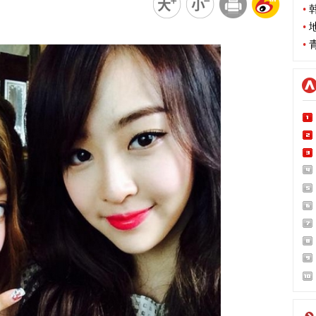
•
韩
•
地
•
青