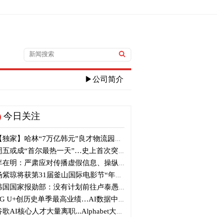
▶公司简介
今日关注
独家】哈林“7万亿韩元”良才物流园区建筑审议复审再被“打回”
五或成“首尔最热一天”…史上首次突破40℃高温
在明：严肃应对传播虚假信息、操纵信息行为
紫琼将获第31届釜山国际电影节“年度亚洲电影人奖”
国国家报勋部：没有计划前往卢泰愚墓地参拜
G U+创历史单季最高业绩…AI数据中心营收增长29%
歌AI核心人才大量离职...Alphabet大规模调整管理层