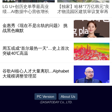
LG U+创历史单季最高业
【独家】哈林“7万亿韩元”良
绩…AI数据中心营收增长
才物流园区建筑审议复审再
29%
被“打回”
金惠秀《现在不是出轨的问题》 挑
战黑色幽默
周五或成“首尔最热一天”…史上首次
突破40℃高温
谷歌AI核心人才大量离职...Alphabet
大规模调整管理层
PC Version
About Us
ⓒASIATODAY Co., LTD.