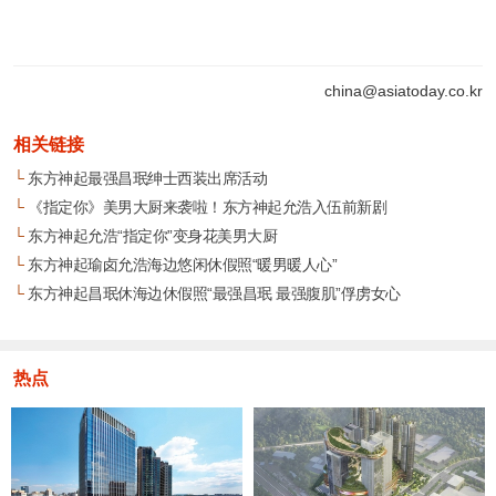
china@asiatoday.co.kr
相关链接
└
东方神起最强昌珉绅士西装出席活动
└
《指定你》美男大厨来袭啦！东方神起允浩入伍前新剧
└
东方神起允浩“指定你”变身花美男大厨
└
东方神起瑜卤允浩海边悠闲休假照“暖男暖人心”
└
东方神起昌珉休海边休假照“最强昌珉 最强腹肌”俘虏女心
热点