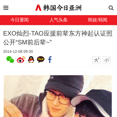
今日要闻
人气头条
韩娱/韩闻
EXO灿烈-TAO应援前辈东方神起认证照
公开“SM前后辈~”
2014-12-08 09:30