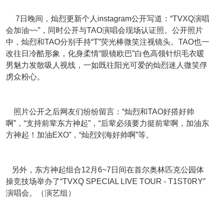
7日晚间，灿烈更新个人instagram公开写道：“TVXQ演唱
会加油~~”，同时公开与TAO演唱会现场认证照。公开照片
中，灿烈和TAO分别手持“T”荧光棒微笑注视镜头。TAO也一
改往日冷酷形象，化身柔情“眼镜欧巴”白色高领针织毛衣暖
男魅力发散吸人视线，一如既往阳光可爱的灿烈迷人微笑俘
虏众粉心。
照片公开之后网友们纷纷留言：“灿烈和TAO好搭好帅
啊”，“支持前辈东方神起”，“后辈必须要力挺前辈啊，加油东
方神起！加油EXO”，“灿烈刘海好帅啊”等。
另外，东方神起组合12月6~7日间在首尔奥林匹克公园体
操竞技场举办了“TVXQ SPECIAL LIVE TOUR - T1ST0RY”
演唱会。（演艺组）