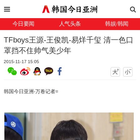
今日要闻
人气头条
韩娱/韩闻
TFboys王源-王俊凯-易烊千玺 清一色口
罩挡不住帅气美少年
2015-11-17 15:05
韩国今日亚洲-万卷记者=