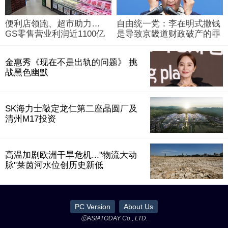
便利店领跑、超市助力…
自由统一党：李在明式撒钱
GS零售营业利润近1100亿
是导致京畿道财政破产的罪
韩元
魁祸首
金惠秀《现在不是出轨的问题》 挑
战黑色幽默
SK海力士敲定龙仁第二座晶圆厂及
清州M17投资
高温加剧欧洲干旱危机..."物流大动
脉"莱茵河水位创历史新低
PC Version
About Us
ⓒASIATODAY Co., LTD.