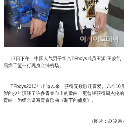
17日下午，中国人气男子组合TFboys成员王源-王俊凯-
易烊千玺一行现身金浦机场。
TFboys2013年出道以来，获得无数歌迷喜爱。几个10几
岁的少年演绎了许多青春向上的歌曲，更曾经获得周杰伦的
青睐，为组合谱写青春歌曲《剩下的盛夏》。
（图片：赵晙远）