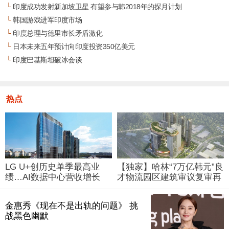
└
印度成功发射新加坡卫星 有望参与韩2018年的探月计划
└
韩国游戏进军印度市场
└
印度总理与德里市长矛盾激化
└
日本未来五年预计向印度投资350亿美元
└
印度巴基斯坦破冰会谈
热点
LG U+创历史单季最高业
【独家】哈林“7万亿韩元”良
绩…AI数据中心营收增长
才物流园区建筑审议复审再
29%
被“打回”
金惠秀《现在不是出轨的问题》 挑
战黑色幽默