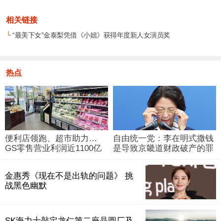
相关链接
└
“最美下女”金泰梨凭借《小姐》获得年度新人女演员奖
热点
便利店领跑、超市助力…
自由统一党：李在明式撒钱
GS零售营业利润近1100亿
是导致京畿道财政破产的罪
韩元
魁祸首
金惠秀《现在不是出轨的问题》 挑
战黑色幽默
SK海力士敲定龙仁第二座晶圆厂及