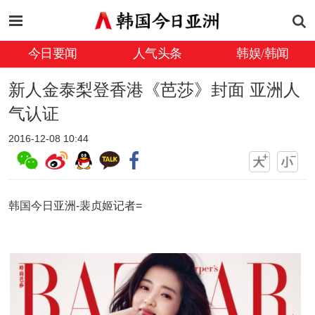
今日要闻
人气头条
韩娱/韩闻
新人金泰梨登香港《芭莎》封面 亚洲人
气认证
2016-12-08 10:44
韩国今日亚洲-裴贞姬记者=