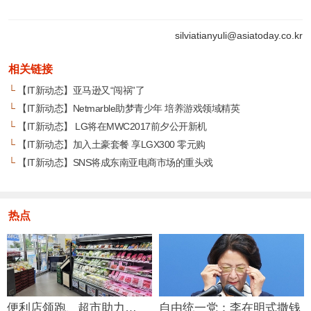
silviatianyuli@asiatoday.co.kr
相关链接
└
【IT新动态】亚马逊又“闯祸”了
└
【IT新动态】Netmarble助梦青少年 培养游戏领域精英
└
【IT新动态】 LG将在MWC2017前夕公开新机
└
【IT新动态】加入土豪套餐 享LGX300 零元购
└
【IT新动态】SNS将成东南亚电商市场的重头戏
热点
便利店领跑、超市助力…
自由统一党：李在明式撒钱