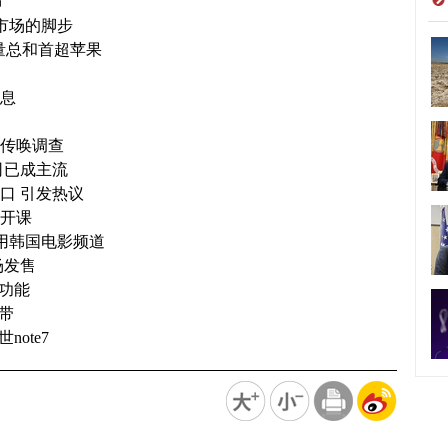
布
际市场的脚步
货量总和首超苹果
气息
被传唤调查
司已成主流
口 引发热议
营开课
专用韩国电影频道
场发售
荐功能
携带
ote7