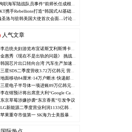
殉职海军陆战队员事件"前师长任成根被判3年
KT携手Rebellions打造“韩国式AI基础设施”
圣洛与驻韩美国大使首次会面…讨论韩美关系
人气文章
李总统夫妇游览布宜诺斯艾利斯博卡区后启程赴德
金惠秀《现在不是出轨的问题》 挑战黑色幽默
韩国芯片出口转向台湾 汽车生产加速本地化美国
三星SDS二季度营收3.72万亿韩元 营业利润2318亿韩元
地面移动84厘米·14万户断水·快递邮政停摆...熊本陷入瘫痪
三星电子半导体一项进账89万亿韩元....刷新最高季度业绩
李在镕预计将出席意大利“Google Camp” 加快AI合作
东京草莓涉嫌抄袭“东京香蕉”引发争议
LG新能源二季度营业利润1133亿韩元 同比下降77%
苹果重夺市值第一 SK海力士美股暴跌...AI与中国扩产加剧芯片变数
国际热点