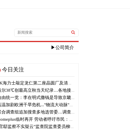
▶公司简介
今日关注
K海力士敲定龙仁第二座晶圆厂及清州M17投资
尔38℃创最高立秋当天纪录…各地接连刷新高温纪录
由统一党：李在明式撒钱是导致京畿道财政破产的罪魁祸首
温加剧欧洲干旱危机..."物流大动脉"莱茵河水位创历史新低
合调查组追加搜查多地选管委…调查“篡改统计数据”事件
omeplus临时再开 劳动者呼吁市民：请多光临
官邸监察不实疑云"监查院监查委员柳炳浩被批捕起诉