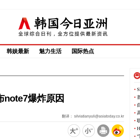
韩娱最新
魅力生活
国际热点
•
S
note7爆炸原因
•
首
•
自
•
高
翻译： silviatianyuli@asiatoday.co.kr
•
联
•
H
•
"