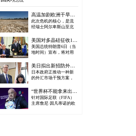
高温加剧欧洲干旱危机..."物流大动脉"莱茵河水位创历史新低
此次危机的核心，是流
经瑞士阿尔卑斯山至北
海、横贯6国的莱茵河
——这条支撑欧洲全域
美国对多晶硅征收15%关税…遏制中国供应链
贸易与产业的核心水
美国总统特朗普6日（当
路，每年经此运输的船
地时间）宣布，将对用
只与货物达数千艘、数
于半导体和太阳能电池
百万吨。 本周莱茵河水
板的核心材料多晶硅产
位已跌至1880年开始官
美日拟出新招防外汇干预“弹药耗尽”：不卖美债 借美元买入日元
品征收15%关税，并设定
方观测以来的最低水
日本政府正推动一种新
最低价格。 据《华尔街
平，由此导致供应链受
的外汇市场干预方案，
日报》（WSJ）等媒体报
阻、运输成本上涨，部
即不出售所持美国国
道，特朗普当天在美国
分企业已在检讨削减产
债，而是从美国联邦储
华盛顿特区白宫签署公
“世界杯不能拿来出售”…欧洲足坛向因凡蒂诺亮剑
量。 在莱茵河流经的德
备委员会（Fed·美联储）
告，对太阳能相关材料
针对国际足联（FIFA）
国杜伊斯堡，河流部分
借入美元，再买入日
及设备进口产品征收15%
河段水深已浅至约1.2
主席詹尼·因凡蒂诺的欧
元。此举既可打乱投机
关税。 该措施将于12月4
米，大型船舶所载货物
洲足坛反弹，已从要求
势力对日本干预资金即
日起生效，承诺在美国
不得不转移至小型船
撤回政策升级为一场撼
将耗尽的预期，也能让
建设制造设施的企业可
只、铁路或卡车运输。
动FIFA权力结构的斗
美国避免因日本抛售美
以申请关税豁免。 此
部分船只为确保安全航
争。尽管因凡蒂诺已放
债而导致利率上升。若
外，美国还将设定太阳
行，甚至卸下了多达三
弃将世界杯等FIFA重大
日元转强，将有利于韩
能组件最低价格，禁止