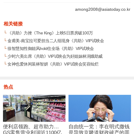
among2008@asiatoday.co.kr
相关链接
└
《共助》力挫《The King》上映5日票房破100万
└
金甫美-南宝拉可爱担当二人组现身《共助》VIP试映会
└
徐智慧知性御姐风hold住全场《共助》VIP试映会
└
少时六美出席《共助》VIP试映会为好姐妹林润娥助威
└
女神也爱休闲装林智妍《共助》VIP试映会笑容灿烂
热点
便利店领跑、超市助力…
自由统一党：李在明式撒钱
GS零售营业利润近1100亿
是导致京畿道财政破产的罪