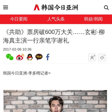
今日要闻
人气头条
韩娱/韩闻
《共助》票房破600万大关……玄彬·柳
海真主演一行亲笔字谢礼
2017-02-06 10:36
韩国今日亚洲-李多暳记者=