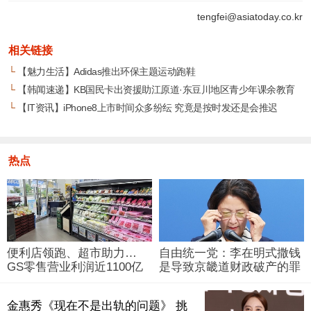
tengfei@asiatoday.co.kr
相关链接
└
【魅力生活】Adidas推出环保主题运动跑鞋
└
【韩闻速递】KB国民卡出资援助江原道·东豆川地区青少年课余教育
└
【IT资讯】iPhone8上市时间众多纷纭 究竟是按时发还是会推迟
热点
便利店领跑、超市助力…
自由统一党：李在明式撒钱
GS零售营业利润近1100亿
是导致京畿道财政破产的罪
韩元
魁祸首
金惠秀《现在不是出轨的问题》 挑