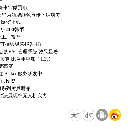
评
环保事业做贡献
 三星为新增颜色宣传下足功夫
ao;”上线
万6000韩币
产工厂投产
2017可持续经营报告书》
链的ESC管理系统 效果显著
预算 比今年增加了1.3%
新高度
 AI taxi服务研发中
亿韩币投资
n名厨系列厨具新品
强对决展现韩无人机实力