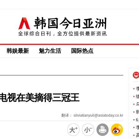
韩娱最新
魅力生活
国际热点
•
李
ED电视在美摘得三冠王
•
缅
•
乌
•
韩
翻译： silviatianyuli@asiatoday.co.kr
•
6
•
李
•
高