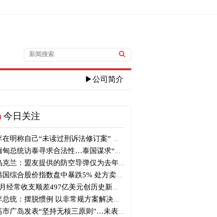
▶公司简介
今日关注
在明称自己“未读过刑诉法修订案” 张东赫痛批：史上罕见妄言
甸总统访泰寻求合法性…泰国谋求“重新接触”
克兰：盟友提供的防空导弹仅为去年同期的三分之一
国综合股价指数盘中暴跌5% 处方卖出熔断
月经常收支顺差497亿美元创历史新高 半导体景气带动
总统：摆脱惯例 以非常规方案解决住房供应问题
市广岛发表“坚持无核三原则”…未表示“继续遵守”