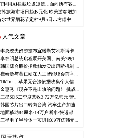
T利用AI拦截垃圾短信…面向所有客户全面应用
访韩旅游市场日趋多元化 欧美游客增加
尔世界烟花节定档9月5日…考虑中秋连休及游客需求
人气文章
李总统夫妇游览布宜诺斯艾利斯博卡区后启程赴德
李在明总统启程展开美国、南美7晚11天访问
韩国综合股价指数触发卖出熔断机制 半导体股领跌
崔泰源与黄仁勋在人工智能峰会前举行晚宴会谈
TikTok、苹果无合法依据收集个人信息 被开105亿韩元罚单
金惠秀《现在不是出轨的问题》 挑战黑色幽默
三星SDS二季度营收3.72万亿韩元 营业利润2318亿韩元
韩国芯片出口转向台湾 汽车生产加速本地化美国
地面移动84厘米·14万户断水·快递邮政停摆...熊本陷入瘫痪
三星电子半导体一项进账89万亿韩元....刷新最高季度业绩
国际热点