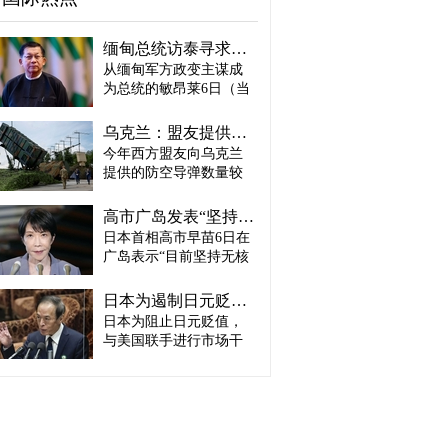
缅甸总统访泰寻求合法性…泰国谋求“重新接触”
从缅甸军方政变主谋成
为总统的敏昂莱6日（当
地时间）将对泰国进行
正式访问。2021年政变
乌克兰：盟友提供的防空导弹仅为去年同期的三分之一
后一直被排除在东盟
今年西方盟友向乌克兰
（ASEAN）舞台之外的
提供的防空导弹数量较
敏昂莱正在寻求国际社
去年大幅减少。 乌克兰
会认可，而泰国则正在
总统弗拉基米尔·泽连斯
推动恢复缅甸与东盟之
高市广岛发表“坚持无核三原则”…未表示“继续遵守”
基5日（当地时间）在
间的关系。 据路透社6日
日本首相高市早苗6日在
Telegram上表示：“2026
（当地时间）报道，缅
广岛表示“目前坚持无核
年上半年，我们从盟友
甸总统敏昂莱当天将在
三原则”，但没有承诺今
获得的防空导弹数量仅
曼谷与泰国总理阿努廷·
后仍将继续遵守这一原
为去年同期的三分之
日本为遏制日元贬值或收到“加息账单” 贝森特：政策比干预更重要
查恩维拉库尔举行会
则。与历任首相在广岛
一。”泽连斯基指出，中
日本为阻止日元贬值，
谈，随后两人将共同出
和平纪念仪式上明确表
东地区的军事冲突是导
席泰缅商业论坛。这是
与美国联手进行市场干
示“今后将继续坚持无核
致供应延迟的主要背景
敏昂莱今年4月就任总统
预，但作为代价，日本
三原则”不同，高市选择
之一，同时也表示，这
后，继中国、印度和老
可能面临加息以及收缩
了仅说明当前立场的表
其中可能包含旨在推动
挝之后进行的第四次出
扩张性财政政策的压
述，因此有分析认为，
乌克兰在停战谈判中作
访。 曾任缅甸军方总司
力。美国公开要求日本
她可能为年末安保政策
出让步的政治意图。 近
令的敏昂莱于2021年发
央行加息，认为仅通过
调整时重新审视这一原
期，俄罗斯加强了以乌