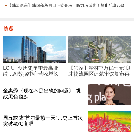
└
【韩闻速递】韩国高考明日正式开考，听力考试期间禁止航班起降
热点
LG U+创历史单季最高业
【独家】哈林“7万亿韩元”良
绩…AI数据中心营收增长
才物流园区建筑审议复审再
29%
被“打回”
金惠秀《现在不是出轨的问题》 挑
战黑色幽默
周五或成“首尔最热一天”…史上首次
突破40℃高温